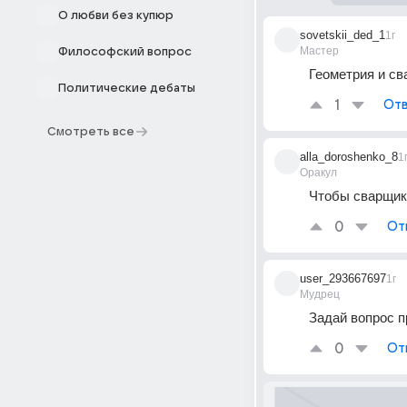
О любви без купюр
sovetskii_ded_1
1г
Мастер
Философский вопрос
Геометрия и с
Политические дебаты
1
Отв
Смотреть все
alla_doroshenko_8
1
Оракул
Чтобы сварщик 
0
От
user_293667697
1г
Мудрец
Задай вопрос 
0
От