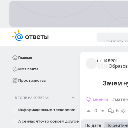
Главная
i_i_14890
1г
Образов
Моя лента
Пространства
Зачем н
В ТОПЕ НА ОТВЕТАХ
мнения
#матем
Информационные технологии
0
5
А сейчас что-то совсем другое
По дате
По рейтин