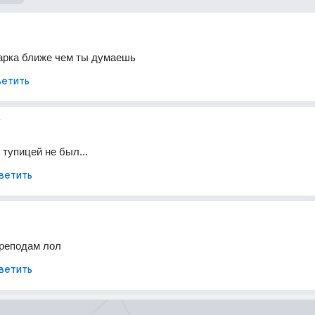
варка ближе чем ты думаешь
етить
г
тупицей не был...
ветить
преподам лол
ветить