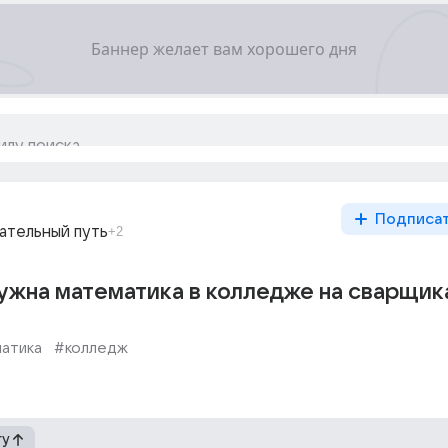
Подписа
ательный путь
+2
ужна математика в колледже на сварщик
атика
#колледж
гу