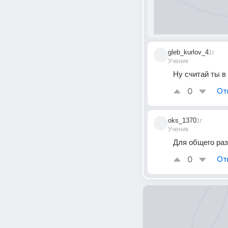
gleb_kurlov_4
1г
Ученик
Ну считай ты в
0
От
oks_1370
1г
Ученик
Для общего ра
0
От