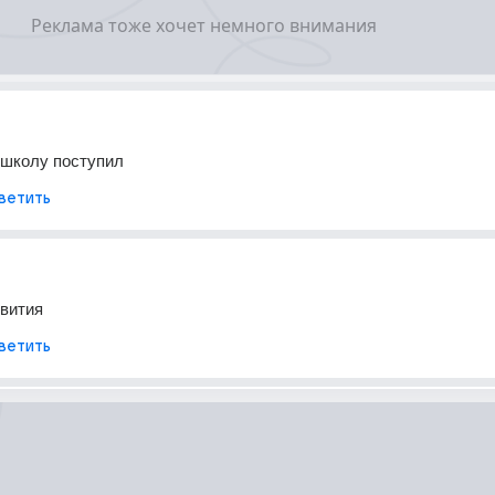
 школу поступил
ветить
звития
ветить