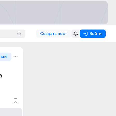
Создать пост
Войти
ться
а