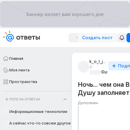
Создать пост
Главная
k_o_l_j_u_c_h_k_a
Подп
1г
Моя лента
Философски
Пространства
Ночь... чем она 
Душу заполняет
В ТОПЕ НА ОТВЕТАХ
Дополнен
Информационные технологии
А сейчас что-то совсем другое