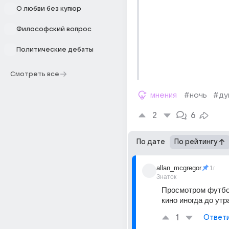
О любви без купюр
Философский вопрос
Политические дебаты
Смотреть все
мнения
#ночь
#ду
2
6
По дате
По рейтингу
allan_mcgregor
1г
Знаток
Просмотром футбол
кино иногда до утр
1
Ответ