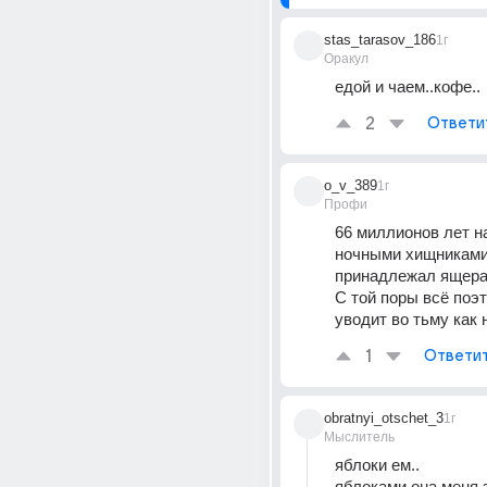
stas_tarasov_186
1г
Оракул
едой и чаем..кофе..
2
Ответи
o_v_389
1г
Профи
66 миллионов лет н
ночными хищниками 
принадлежал ящера
С той поры всё поэт
уводит во тьму как 
1
Ответи
obratnyi_otschet_3
1г
Мыслитель
яблоки ем..
яблоками она меня 