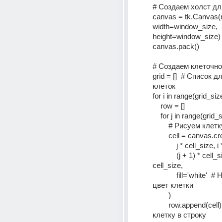
# Создаем холст дл
canvas = tk.Canvas(ro
width=window_size, 
height=window_size)
canvas.pack() 
# Создаем клеточно
grid = []  # Список д
клеток 
for i in range(grid_size
    row = [] 
    for j in range(grid_
        # Рисуем клет
            j * cell_si
            (j + 1) * cell_size, (i + 1) * 
cell_size, 
            fill='white'  # Начальный 
цвет клетки 
        ) 
        row.append(cell)  # Добавляем 
клетку в строку 