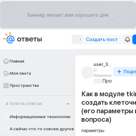
Создать пост
Главная
user_306190773
1г
Подп
Моя лента
Изменено
Программиро
Пространства
Как в модуле tki
создать клеточ
В ТОПЕ НА ОТВЕТАХ
(его параметры 
Информационные технологии
вопроса)
А сейчас что-то совсем другое
параметры