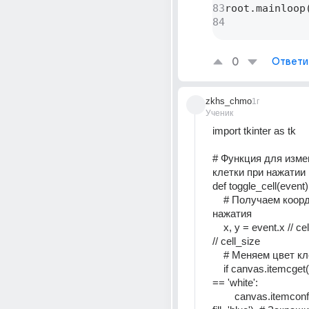
83
root.mainloop(
84
0
Ответи
zkhs_chmo
1г
Ученик
import tkinter as tk 
# Функция для изме
клетки при нажатии 
def toggle_cell(event)
    # Получаем координаты 
нажатия 
    x, y = event.x // cell_size, event.y 
// cell_size 
    # Меняем цвет к
    if canvas.itemcget(grid[x][y], 'fill') 
== 'white': 
        canvas.itemconfig(grid[x][y], 