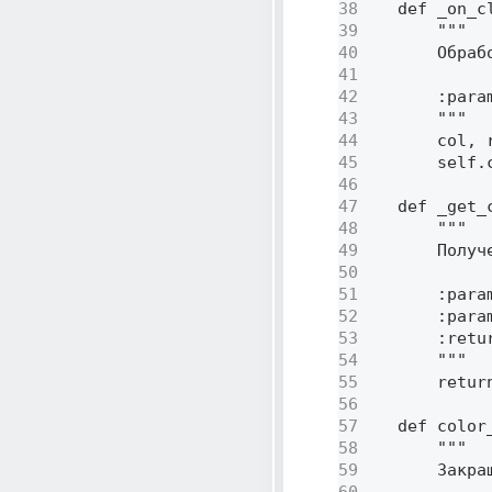
38
    def _on_c
39
        """ 

40
        Обраб
41
42
        :para
43
        """ 

44
        col, 
45
        self.
46
47
    def _get_
48
        """ 

49
        Получ
50
51
        :para
52
        :para
53
        :retu
54
        """ 

55
        retur
56
57
    def color
58
        """ 

59
        Закра