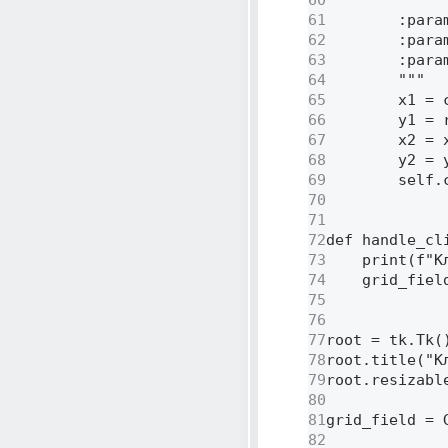
60
61
        :para
62
        :para
63
        :para
64
        """ 

65
        x1 = 
66
        y1 = 
67
        x2 = 
68
        y2 = 
69
        self.
70
71
72
def handle_cl
73
    print(f"К
74
    grid_fiel
75
76
77
root = tk.Tk()
78
root.title("Кл
79
root.resizable
80
81
grid_field = 
82