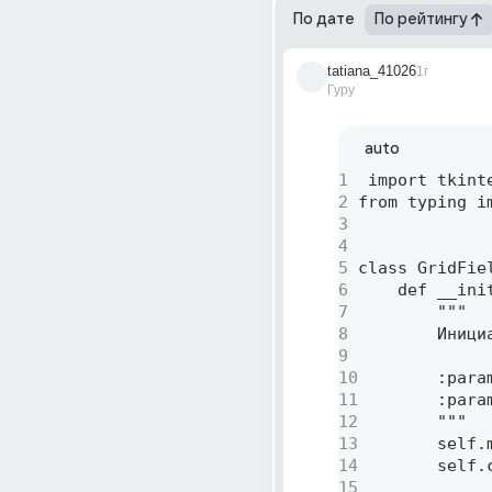
По дате
По рейтингу
tatiana_41026
1г
Гуру
auto
1
 import tkinte
2
from typing i
3
4
5
class GridFiel
6
    def __ini
7
        """ 

8
        Иници
9
10
        :para
11
        :para
12
        """ 

13
        self.m
14
        self.
15