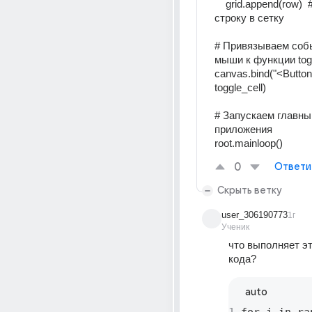
    grid.append(row)  # Добавляем 
строку в сетку 
# Привязываем собы
мыши к функции togg
canvas.bind("<Button-
toggle_cell) 
# Запускаем главный
приложения 
root.mainloop()
0
Ответи
Скрыть ветку
user_306190773
1г
Ученик
что выполняет эт
кода?
auto