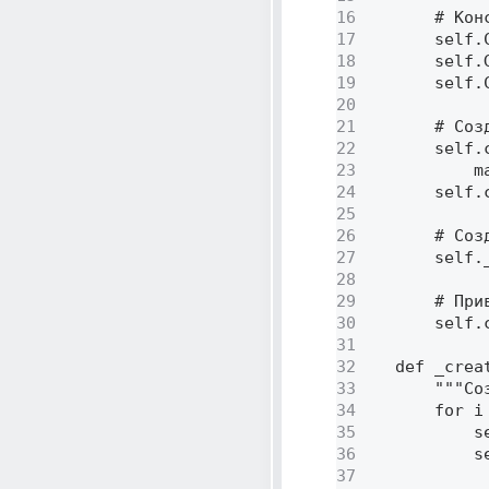
16
        # Конс
17
        self.C
18
        self.G
19
        self.
20
21
        # Соз
22
        self.
23
            m
24
        self.c
25
26
        # Созд
27
        self._
28
29
        # При
30
        self.
31
32
    def _crea
33
        """Со
34
        for i
35
            s
36
            s
37