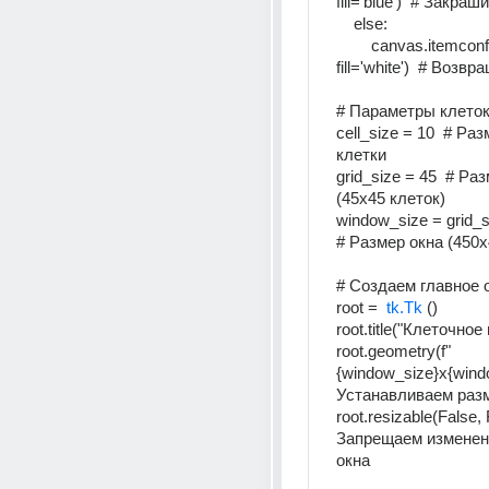
fill='blue')  # Закра
    else: 
        canvas.itemconfig(grid[x][y], 
# Параметры клеток
cell_size = 10  # Раз
клетки 
grid_size = 45  # Раз
(45x45 клеток) 
window_size = grid_siz
# Размер окна (450x
# Создаем главное 
root =  
tk.Tk
 () 
root.title("Клеточное
root.geometry(f"
{window_size}x{windo
Устанавливаем разм
root.resizable(False, F
Запрещаем изменени
окна 