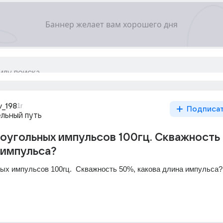
v_198
1г
Подписа
льный путь
оугольных импульсов 100гц. Скважность
 импульса?
ых импульсов 100гц.  Скважность 50%, какова длина импульса?