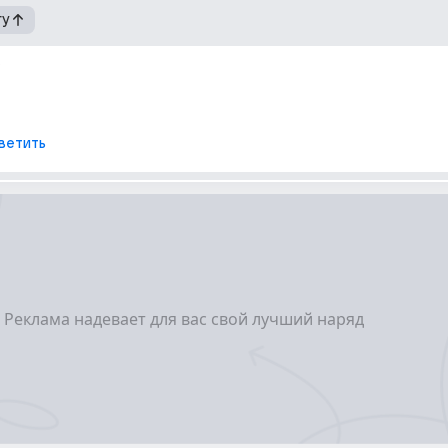
гу
ветить