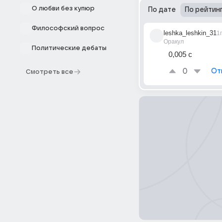
О любви без купюр
По дате
По рейтин
Философский вопрос
leshka_leshkin_31
1г
Оракул
Политические дебаты
0,005 с
0
От
Смотреть все