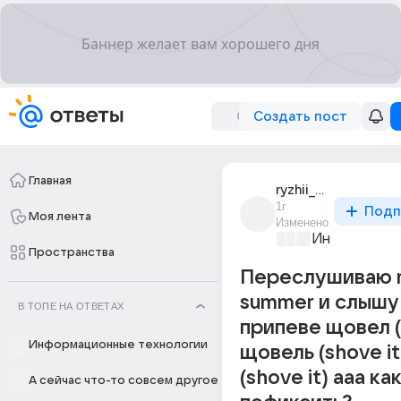
Создать пост
Главная
ryzhii_chulok
1г
Подп
Моя лента
Изменено
Информацио
Пространства
Переслушиваю 
summer и слышу
В ТОПЕ НА ОТВЕТАХ
припеве щовел (
Информационные технологии
щовель (shove i
(shove it) ааа как
А сейчас что-то совсем другое