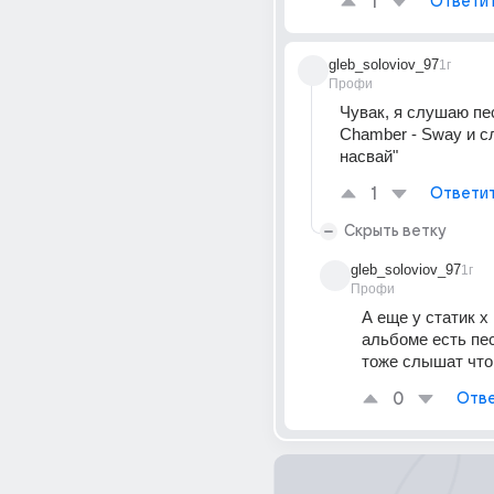
1
Ответи
gleb_soloviov_97
1г
Профи
Чувак, я слушаю пес
Chamber - Sway и с
насвай"
1
Ответи
Скрыть ветку
gleb_soloviov_97
1г
Профи
А еще у статик х
альбоме есть песн
тоже слышат что
0
Отве