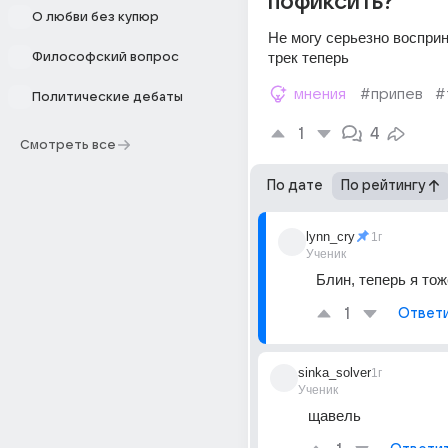
пофиксить?
О любви без купюр
Не могу серьезно восприн
трек теперь
Философский вопрос
мнения
#припев
#
Политические дебаты
1
4
Смотреть все
По дате
По рейтингу
lynn_cry
1г
Ученик
Блин, теперь я тож
1
Ответ
sinka_solver
1г
Ученик
щавель