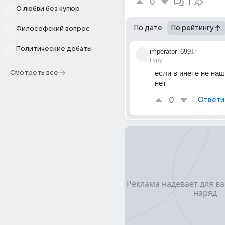
0
1
О любви без купюр
По дате
По рейтингу
Философский вопрос
Политические дебаты
imperator_699
1г
Гуру
если в инете не наше
Смотреть все
нет
0
Ответи