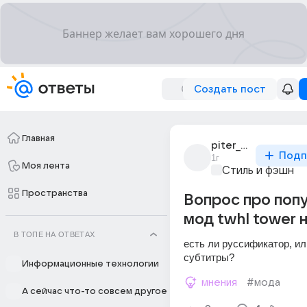
Создать пост
Главная
piter_parker_1121
Подп
1г
Моя лента
Стиль и фэшн
Пространства
Вопрос про поп
мод twhl tower н
В ТОПЕ НА ОТВЕТАХ
есть ли руссификатор, ил
субтитры?
Информационные технологии
мнения
#мода
А сейчас что-то совсем другое