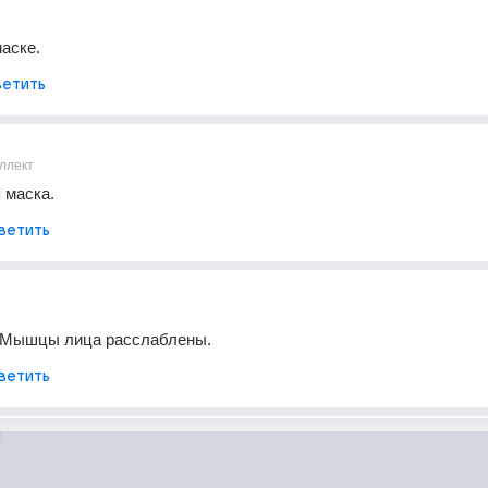
маске.
етить
ллект
 маска.
ветить
 Мышцы лица расслаблены.
ветить