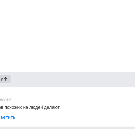
гу
теллект
ов похожих на людей делают
ветить