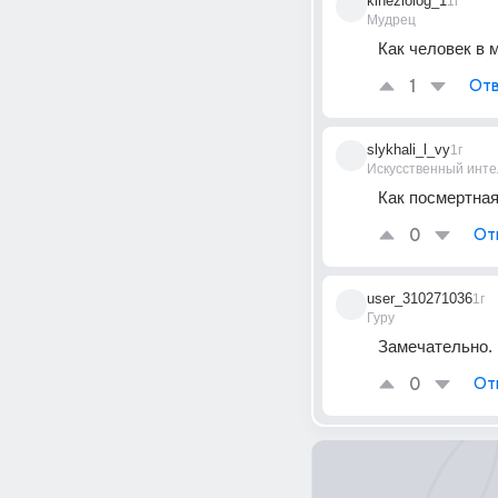
kineziolog_1
1г
Мудрец
Как человек в 
1
Отв
slykhali_l_vy
1г
Искусственный инте
Как посмертная
0
От
user_310271036
1г
Гуру
Замечательно.
0
От