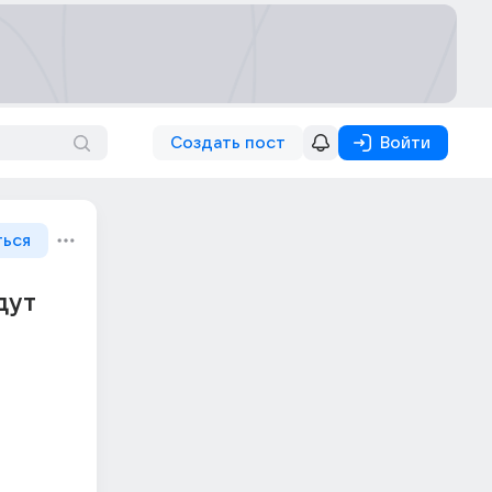
Создать пост
Войти
ться
дут