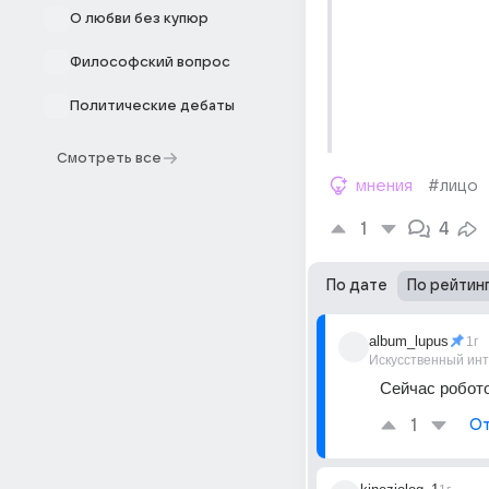
О любви без купюр
Философский вопрос
Политические дебаты
Смотреть все
мнения
#лицо
1
4
По дате
По рейтин
album_lupus
1г
Искусственный ин
Сейчас робот
1
От