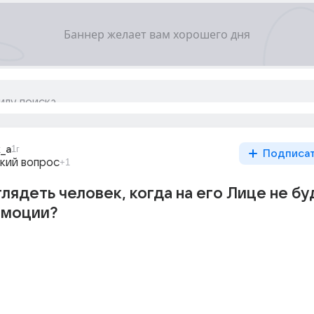
k_a
1г
Подписа
кий вопрос
+1
глядеть человек, когда на его Лице не бу
Эмоции?