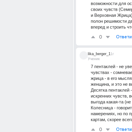
возможности для ос
своих чувств (Семе
и Верховная Жрица).
полон решимости дв
вперед и строить чт
0
Ответи
lika_berger_1
1г
Ученик
7 пентаклей - не уве
чувствах - сомневае
жрица - в его мысля
женщина, и это не в
Десятка пентаклей - 
искренних чувств, в
выгода какая-та (не
Колесница - говорит
намерениях, но по 
картам, скорее всег
0
Ответи