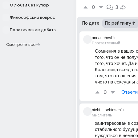
О любви без купюр
0
3
Философский вопрос
По дате
По рейтингу
Политические дебаты
annaschevl
1г
Просветленный
Смотреть все
Сомнения в ваших о
того, что он не полу
того, что хочет. Да и
Колесница всегда на
том, что отношения 
чисто на сексуальн
0
Ответи
nicht__schiesen
1г
Мыслитель
заинтересован в соз
стабильного будущег
нуждаться в немного