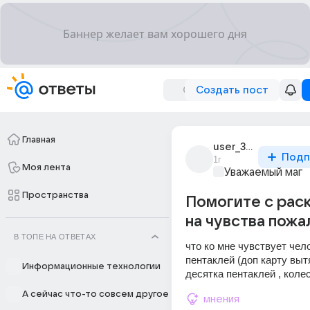
Создать пост
Главная
user_306992575
Подп
1г
Моя лента
Уважаемый маг
Пространства
Помогите с рас
на чувства пожа
В ТОПЕ НА ОТВЕТАХ
что ко мне чувствует чел
пентаклей (доп карту выт
Информационные технологии
десятка пентаклей , коле
А сейчас что-то совсем другое
мнения