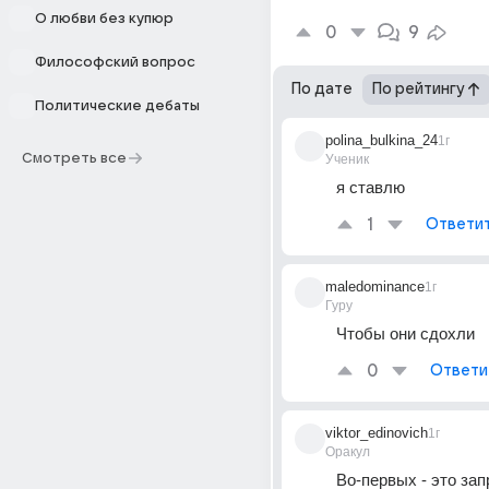
О любви без купюр
0
9
Философский вопрос
По дате
По рейтингу
Политические дебаты
polina_bulkina_24
1г
Смотреть все
Ученик
я ставлю
1
Ответи
maledominance
1г
Гуру
Чтобы они сдохли
0
Ответи
viktor_edinovich
1г
Оракул
Во-первых - это зап