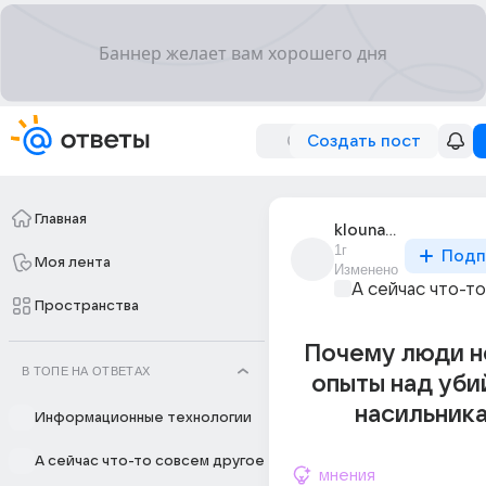
Создать пост
Главная
klouna_zakazyvali
1г
Подп
Моя лента
Изменено
А сейчас что-т
Пространства
Почему люди н
В ТОПЕ НА ОТВЕТАХ
опыты над уби
насильник
Информационные технологии
А сейчас что-то совсем другое
мнения