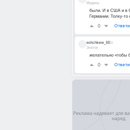
Мудрец
были. И в США и в С
Германии. Толку-то 
0
Ответи
eshchkere_60
1г
Знаток
желательно чтобы 
0
Ответи