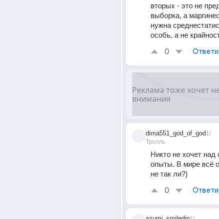
вторых - это не пре
выборка, а маргинес
нужна среднестатис
особь, а не крайнос
0
Ответи
dima551_god_of_god
1г
Тролль
Никто не хочет над 
опыты. В мире всё о
не так ли?)
0
Ответи
azumi_smiledip
1г