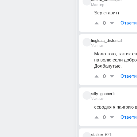
Мастер
Scp ставит)
0
Ответи
liogkaia_disforiia
1г
Ученик
Мало того, так их е
на волю если добро
Долбанутые.
0
Ответи
silly_goober
1г
Ученик
севодня я паиграю 
0
Ответи
stalker_62
1г