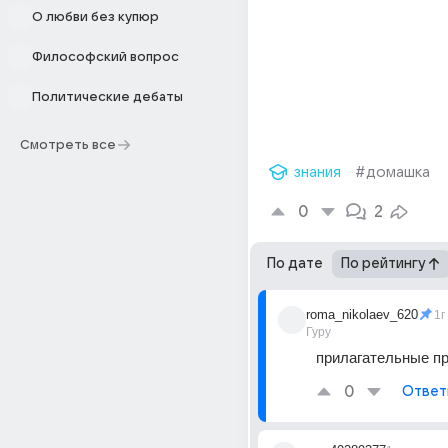
О любви без купюр
Философский вопрос
Политические дебаты
Смотреть все
знания
#домашка
0
2
По дате
По рейтингу
roma_nikolaev_620
1г
Гуру
прилагательные п
0
Ответ