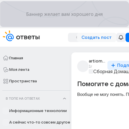
Создать пост
Главная
artiom_sysoev_310
Подп
1г
Моя лента
Сборная Домаш
Пространства
Помогите с до
Вообще не могу понять. 
В ТОПЕ НА ОТВЕТАХ
Информационные технологии
А сейчас что-то совсем другое