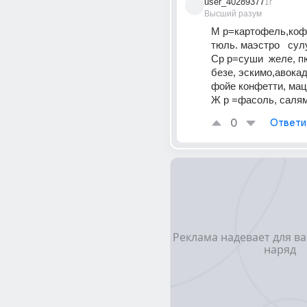
user_40289377
1г
Высший разум
М р=картофель,кофе
тюль. маэстро   сул
Ср р=суши  желе, пю
безе, эскимо,авокадо
фойе конфетти, мац
Ж р =фасоль, саля
0
Ответи