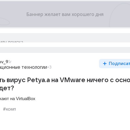
ov_9
1г
Подписа
ционные технологии
+3
ть вирус Petya.a на VMware ничего с осн
дет?
кают на VirtualBox
#комп