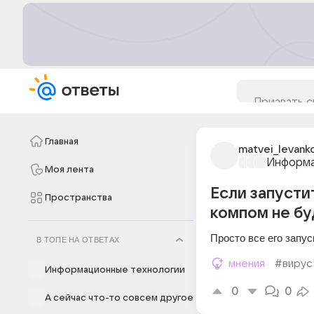
Главная
matvei_levank
Информа
Моя лента
Если запусти
Пространства
компом не бу
Просто все его запус
В ТОПЕ НА ОТВЕТАХ
мнения
#вирус
Информационные технологии
0
0
А сейчас что-то совсем другое