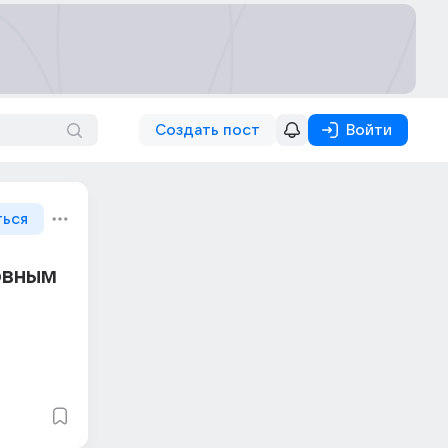
Создать пост
Войти
ться
овным