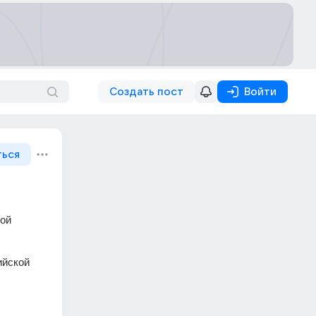
Создать пост
Войти
ться
ой 
йской 