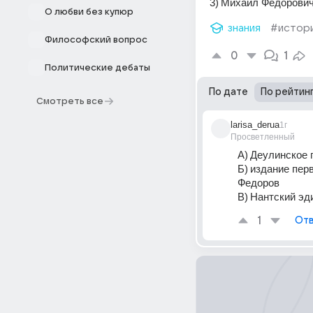
3) Михаил Федорович
О любви без купюр
знания
#истор
Философский вопрос
0
1
Политические дебаты
По дате
По рейтин
Смотреть все
larisa_derua
1г
Просветленный
А) Деулинское 
Б) издание перв
Федоров 
В) Нантский эди
1
Отв