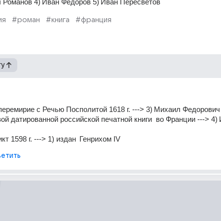
 Романов 4) Иван Федоров 5) Иван Пересветов
ия
#роман
#книга
#франция
гу
перемирие с Речью Посполитой 1618 г. ---> 3) Михаил Федорович
ой датированной российской печатной книги  во Франции ---> 4) 
кт 1598 г. ---> 1) издан  Генрихом IV
етить