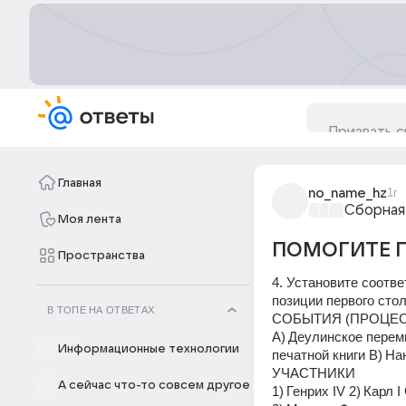
Главная
no_name_hz
1г
Сборная
Моя лента
ПОМОГИТЕ П
Пространства
4. Установите соотве
позиции первого сто
В ТОПЕ НА ОТВЕТАХ
СОБЫТИЯ (ПРОЦЕС
А) Деулинское перем
Информационные технологии
печатной книги В) На
УЧАСТНИКИ 
А сейчас что-то совсем другое
1) Генрих IV 2) Карл 