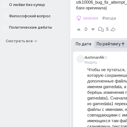
stk10006_bug_fix_attempt_
О любви без купюр
баги оригинала)
Философский вопрос
мнения
#мода
Политические дебаты
0
5
Смотреть все
По дате
По рейтингу
dushman4ik
1г
Мудрец
Чтобы не путаться, 
которую сохраняешь
дополненные файлы 
именем gamedata, а 
берёшь изменения п
gamedata1. Сначала
из gamedata1 перек
файлы с именами, н
совпадающими с им
имеющихся там фай
скачиваешь текстов