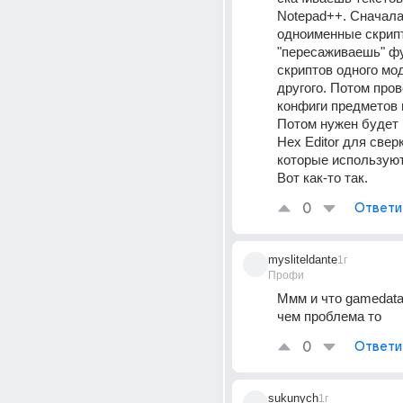
Notepad++. Сначала
одноименные скрипт
"пересаживаешь" фу
скриптов одного мод
другого. Потом пров
конфиги предметов 
Потом нужен будет 
Hex Editor для сверк
которые использую
Вот как-то так.
0
Ответи
mysliteldante
1г
Профи
Ммм и что gamedata 
чем проблема то
0
Ответи
sukunych
1г