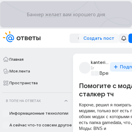
Создать пост
Главная
kanteris_1
Подп
1г
Моя лента
Время игр
+1
Пространства
Помогите с мод
сталкер тч
В ТОПЕ НА ОТВЕТАХ
Короче, решил я поиграть 
модами, только вот есть п
Информационные технологии
обоих модах с которыми я
есть папка gamedata, что 
А сейчас что-то совсем другое
Моды: BNS и 