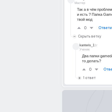
Мастер
Так а в чём проблема
и есть ? Папка Game
твой мод
0
Ответи
Скрыть ветку
kanteris_1
1г
Ученик
Два папки gameda
то делать?
0
Отве
1 ответ