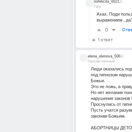
nofelicita_0021
1г
Гуру
Ахах. Поди польз
выражением , да
0
Отве
1 ответ
elena_elenova_506
1г
Просветленный
Люди оказались под 
под гипнозом наруш
Божьи.
Это не ложь, а прав
Но нет желания поо
нарушения законов 
Проснулись от гипн
Пусть учатся разумн
законам Божьим.
АБОРТНИЦЫ ДЕТО