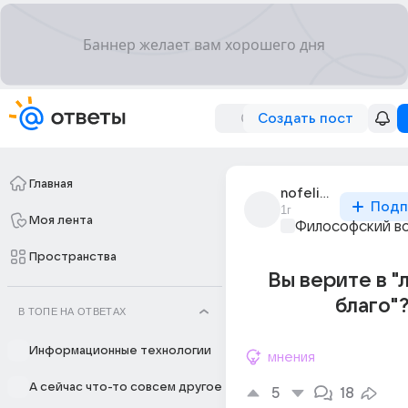
Создать пост
Главная
nofelicita_0021
Подп
1г
Моя лента
Философский в
Пространства
Вы верите в "
благо"
В ТОПЕ НА ОТВЕТАХ
Информационные технологии
мнения
А сейчас что-то совсем другое
5
18