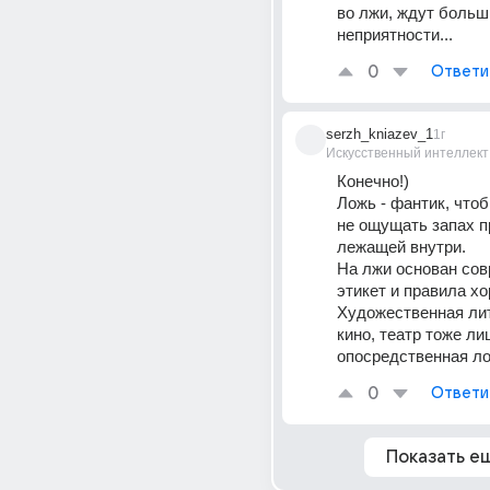
во лжи, ждут больш
неприятности...
0
Ответи
serzh_kniazev_1
1г
Искусственный интеллект
Конечно!)
Ложь - фантик, чтоб
не ощущать запах п
лежащей внутри.
На лжи основан сов
этикет и правила хо
Художественная лит
кино, театр тоже лиш
опосредственная ло
0
Ответи
Показать е