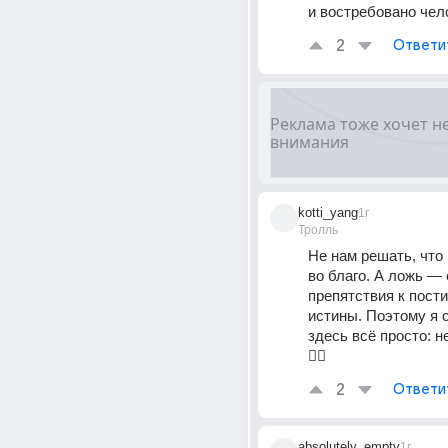
и востребовано чел
2
Ответи
kotti_yang
1г
Тролль
Не нам решать, что 
во благо. А ложь — 
препятствия к пост
истины. Поэтому я с
здесь всё просто: н
💁‍♂️
2
Ответи
absolutely_empty
1г