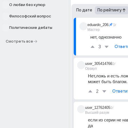
О любви без купюр
По дате
По рейтингу
Философский вопрос
eduardo_206
1г
Политические дебаты
Мастер
нет, однозначно
Смотреть все
3
Ответ
user_305414766
1г
Оракул
Нет,ложь и есть лож
может быть благом.
2
Ответи
user_12762405
1г
Высший разум
если из серии не на
да 