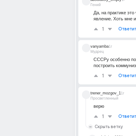
Гений
Да, на практике это 
явление. Хоть мне и
1
Ответи
vanyamba
1г
Мудрец
СССРу особенно по
построить коммуниз
1
Ответи
trener_mozgov_1
1г
Просветленный
верю
1
Ответи
Скрыть ветку