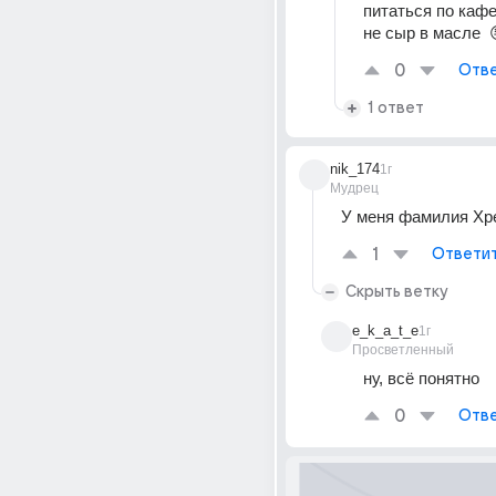
питаться по кафе
не сыр в масле  
0
Отве
1 ответ
nik_174
1г
Мудрец
У меня фамилия Хр
1
Ответи
Скрыть ветку
e_k_a_t_e
1г
Просветленный
ну, всё понятно
0
Отве