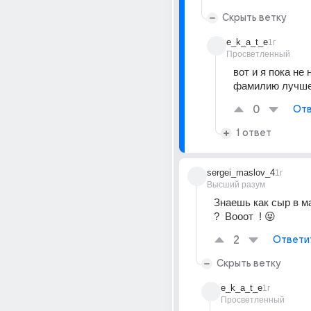
Скрыть ветку
e_k_a_t_e
1г
Просветленный
вот и я пока не 
фамилию лучше
0
Отв
1 ответ
sergei_maslov_4
1г
Высший разум
Знаешь как сыр в ма
?  Вооот  ! 😝
2
Ответи
Скрыть ветку
e_k_a_t_e
1г
Просветленный