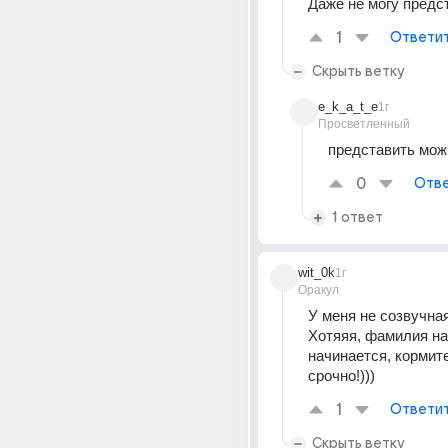
Даже не могу предс
1
Ответи
Скрыть ветку
e_k_a_t_e
1г
Просветленный
представить мож
0
Отве
1 ответ
wit_0k
1г
Оракул
У меня не созвучна
Хотяяя, фамилия на
начинается, кормите
срочно!)))
1
Ответи
Скрыть ветку