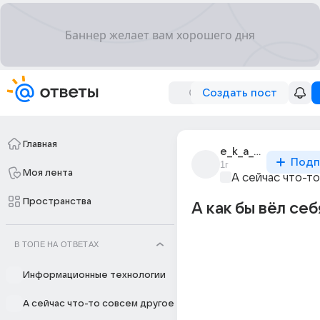
Создать пост
Главная
e_k_a_t_e
Подп
1г
Моя лента
А сейчас что-т
Пространства
А как бы вёл се
В ТОПЕ НА ОТВЕТАХ
Информационные технологии
А сейчас что-то совсем другое