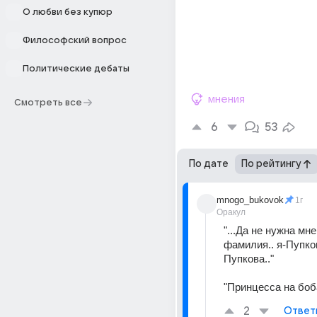
О любви без купюр
Философский вопрос
Политические дебаты
мнения
Смотреть все
6
53
По дате
По рейтингу
mnogo_bukovok
1г
Оракул
"...Да не нужна мне
фамилия.. я-Пупков
Пупкова.."
"Принцесса на боб
2
Ответ