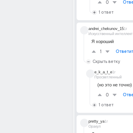
0
Отве
1 ответ
andrei_chekunov_15
1г
Искусственный интеллект
Я хороший
1
Ответи
Скрыть ветку
e_k_a_t_e
1г
Просветленный
(но это не точно)
0
Отве
1 ответ
pretty_ya
1г
Оракул