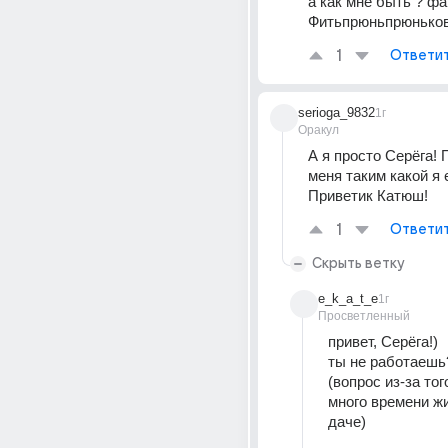
а как мне быть ? фа
Фитьпрюньпрюнько
1
Ответи
serioga_9832
1г
Оракул
А я просто Серёга! 
меня таким какой я е
Приветик Катюш!
1
Ответи
Скрыть ветку
e_k_a_t_e
1г
Просветленный
привет, Серёга!)
ты не работаешь
(вопрос из-за того
много времени жи
даче)