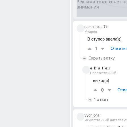
samoshka_7
1г
Мудрец
В ступор ввела)))
1
Ответи
Скрыть ветку
e_k_a_t_e
1г
Просветленный
выходи)
0
Отве
1 ответ
vydr_on
1г
Искусственный интеллект