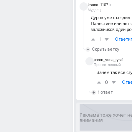
ksana_1107
1г
Мудрец
Дуров уже съездил и
Палестине или нет 
заложников один ро
1
Ответи
Скрыть ветку
paren_vsea_rysi
1г
Просветленный
Зачем так все сг
0
Отве
1 ответ