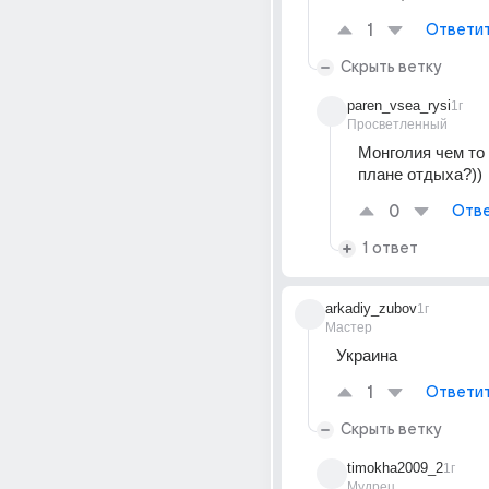
1
Ответи
Скрыть ветку
paren_vsea_rysi
1г
Просветленный
Монголия чем то 
плане отдыха?))
0
Отве
1 ответ
arkadiy_zubov
1г
Мастер
Украина
1
Ответи
Скрыть ветку
timokha2009_2
1г
Мудрец