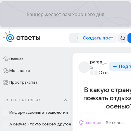
Создать пост
Главная
paren_vsea_rysi
Подп
1г
Моя лента
Отпуск мечты
Пространства
В какую стран
поехать отдых
В ТОПЕ НА ОТВЕТАХ
осенью
Информационные технологии
мнения
#страна
А сейчас что-то совсем другое