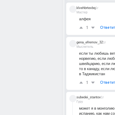
klvehbrtexbq
1г
Мастер
алфея
1
Ответи
gena_efremov_32
1г
Мыслитель
если ты любишь ветр
норвегию, если люби
швейцарию, если л
то в канаду, если л
в Таджикистан
1
Ответи
subedei_stantov
1г
Гуру
может я в монголию х
испанию, как нам с