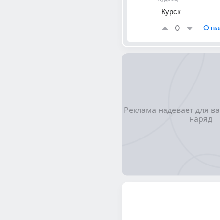
Курск
0
Отве