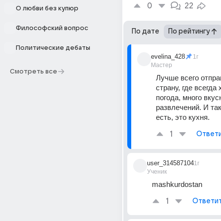
0
22
О любви без купюр
Философский вопрос
По дате
По рейтингу
Политические дебаты
evelina_428
1г
Мастер
Смотреть все
Лучше всего отправ
страну, где всегда 
погода, много вкус
развлечений. И так
есть, это кухня.
1
Ответ
user_314587104
1г
Ученик
mashkurdostan
1
Ответи