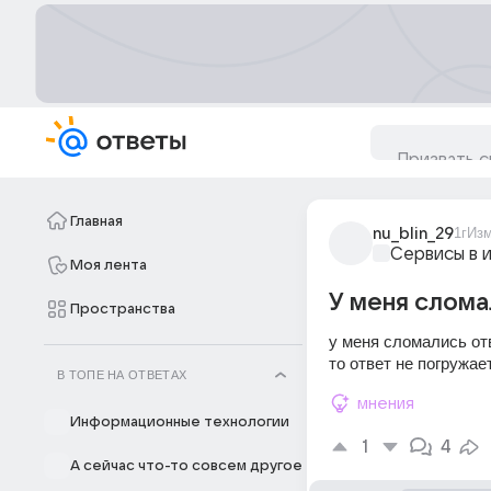
Главная
nu_blin_29
1г
Из
Сервисы в 
Моя лента
У меня слома
Пространства
у меня сломались отв
то ответ не погружа
В ТОПЕ НА ОТВЕТАХ
мнения
Информационные технологии
1
4
А сейчас что-то совсем другое