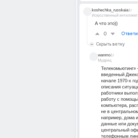
koshechka_russkaia
1г
Искусственный интеллект
А что это))
0
Ответи
Скрыть ветку
wanmo
1г
Мудрец
Телекомьютинг» –
введенный Джеко
начале 1970-х го
описания ситуаци
работники выпол
работу с помощь
компьютера, рас
не в центральном
например, дома и
данные или доку
центральный офи
телефонным лин