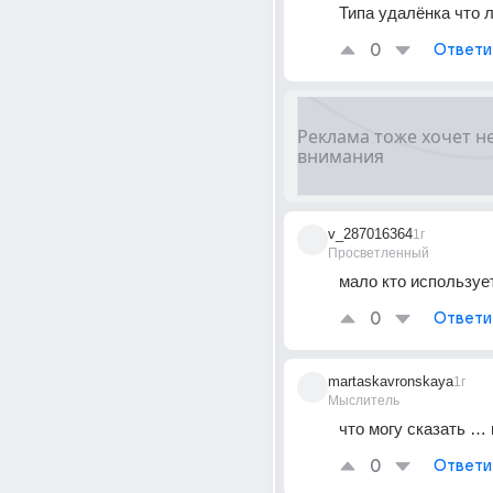
Типа удалёнка что л
0
Ответи
v_287016364
1г
Просветленный
мало кто используе
0
Ответи
martaskavronskaya
1г
Мыслитель
что могу сказать …
0
Ответи