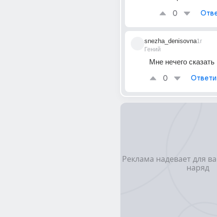
0
Отве
snezha_denisovna
1г
Гений
Мне нечего сказать
0
Ответи