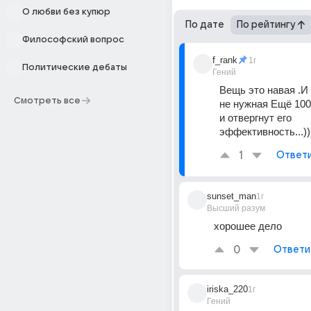
О любви без купюр
По дате
По рейтингу
Философский вопрос
f_rank
1г
Политические дебаты
Гений
Вещь это навая .И 
Смотреть все
не нужная Ещё 1000
и отвергнут его 
эффективность...))
1
Ответ
sunset_man
1г
Высший разум
хорошее дело
0
Ответи
iriska_220
1г
Гений