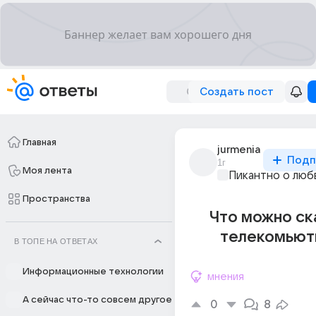
Создать пост
Главная
jurmenia
Подп
1г
Моя лента
Пикантно о люб
Пространства
Что можно ск
телекомьют
В ТОПЕ НА ОТВЕТАХ
Информационные технологии
мнения
А сейчас что-то совсем другое
0
8