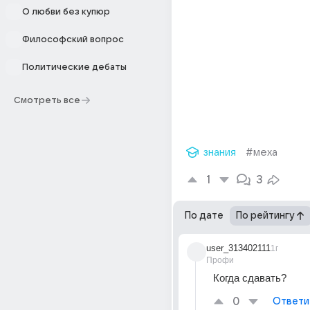
О любви без купюр
Философский вопрос
Политические дебаты
Смотреть все
знания
#меха
1
3
По дате
По рейтингу
user_313402111
1г
Профи
Когда сдавать?
0
Ответи