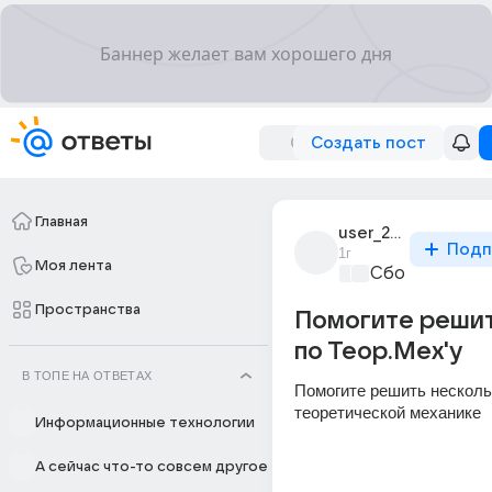
Создать пост
Главная
user_252289184
Подп
1г
Моя лента
Сборная Дом
Пространства
Помогите решит
по Теор.Мех'у
В ТОПЕ НА ОТВЕТАХ
Помогите решить нескольк
теоретической механике
Информационные технологии
А сейчас что-то совсем другое