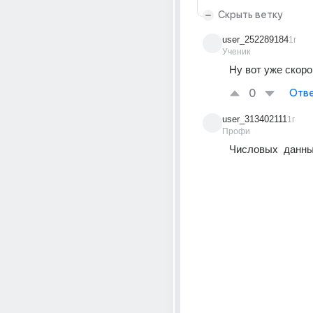
Скрыть ветку
user_252289184
1г
Ученик
Ну вот уже скоро
0
Отве
user_313402111
1г
Профи
Числовых  данны