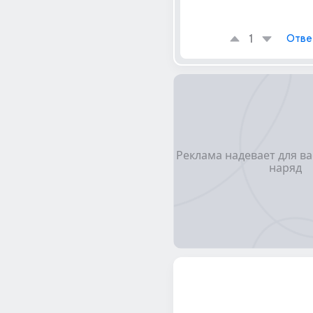
1
Отве