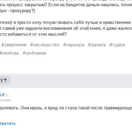
ть процесс закрытым? Если на бандитов деньги нашлись, почем
дье - прокурору?)
и точно) я просто хочу почувствовать себя лучше и нравственнее 
не самой уже надоели воспоминания об этой книге, я даже жалела,
исто избавиться от этих мыслей?
#заявление
#наследство
#карьера
#деньги
#судья
#любовь
#любовник
гу
d
1г
теллект
долевать. Она мразь, и вряд ли стала такой после травмирующег
тветить