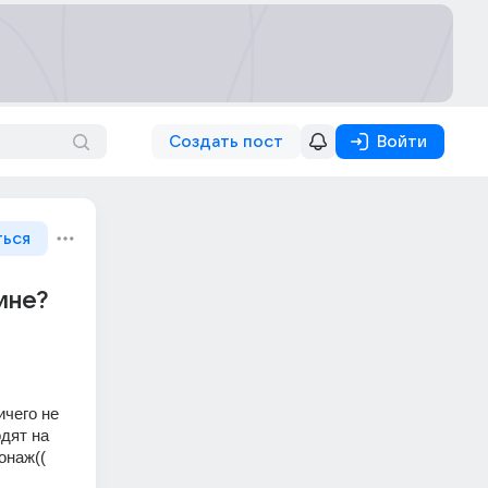
Создать пост
Войти
ться
ине?
чего не 
дят на 
онаж((