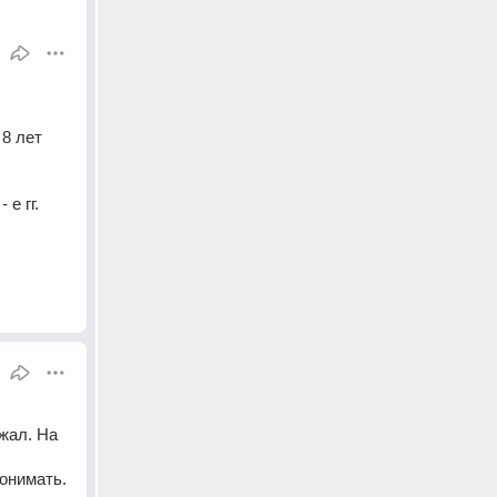
8 лет 
е гг. 
жал. На 
онимать. 