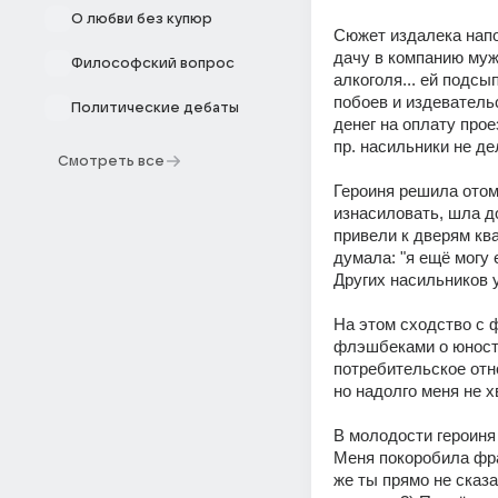
О любви без купюр
Сюжет издалека напо
дачу в компанию мужч
Философский вопрос
алкоголя... ей подсып
побоев и издевательс
Политические дебаты
денег на оплату прое
пр. насильники не де
Смотреть все
Героиня решила отомс
изнасиловать, шла до
привели к дверям ква
думала: "я ещё могу е
Других насильников 
На этом сходство с 
флэшбеками о юности 
потребительское отн
но надолго меня не х
В молодости героиня
Меня покоробила фраз
же ты прямо не сказа