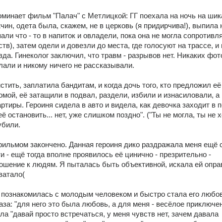
минает фильм "Палач" с Метлицкой: ГГ поехала на ночь на шик
ин, одета была, скажем, не в церковь (я придирчива!), выпила 
али что - то в напиток и овладели, пока она не могла сопротивля
тв), затем одели и довезли до места, где голосуют на трассе, и
зда. Гинеколог заключил, что травм - разрывов нет. Никаких фото
лали и никому ничего не рассказывали.
тить, заплатила бандитам, и когда дочь того, кто предложил её 
мой, её затащили в подвал, раздели, избили и изнасиловали, а 
ртиры. Героиня сидела в авто и видела, как девочка заходит в п
ё остановить... нет, уже слишком поздно". ("Ты не могла, ты не хо
убили.
фильмом закончено. Данная героиня дико раздражала меня ещё с
- ещё тогда вполне проявилось её цинично - презрительно - 
ошение к людям. Я пыталась быть объективной, искала ей оправ
ватало(
 познакомилась с молодым человеком и быстро стала его любов
а: "для него это была любовь, а для меня - весёлое приключение
ла "давай просто встречаться, у меня чувств нет, зачем давала 