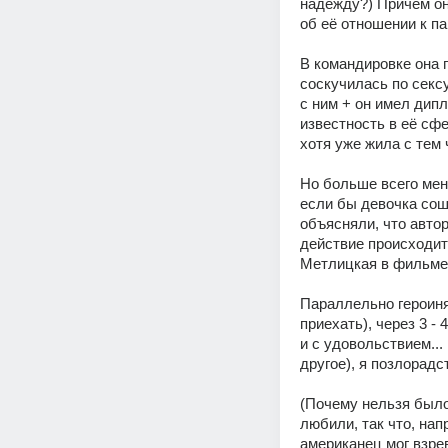
надежду?) Причём она
об её отношении к па
В командировке она п
соскучилась по секс
с ним + он имел дипл
известность в её сфе
хотя уже жила с тем 
Но больше всего меня
если бы девочка сош
объясняли, что автор
действие происходит 
Метлицкая в фильме 
Параллельно героиня
приехать), через 3 
и с удовольствием...
другое), я позлорадс
(Почему нельзя было
любили, так что, нап
американец мог взрев