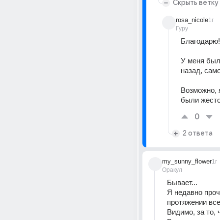
Скрыть ветку
rosa_nicole
1г
Гуру
Благодарю!
У меня был
назад, само
Возможно, я
были жесто
0
2 ответа
my_sunny_flower
1г
Оракул
Бывает...
Я недавно проч
протяжении все
Видимо, за то, 