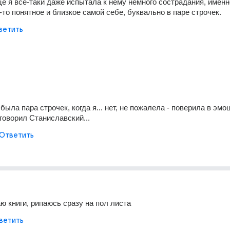
це я всё-таки даже испытала к нему немного сострадания, именно
-то понятное и близкое самой себе, буквально в паре строчек.
ветить
была пара строчек, когда я... нет, не пожалела - поверила в эмоц
 говорил Станиславский...
Ответить
аю книги, рипаюсь сразу на пол листа
ветить