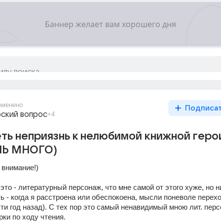
зменено
Подписа
ский вопрос
+4
ть неприязнь к нелюбимой книжной геро
НЬ МНОГО)
 внимание!)
это - литературный персонаж, что мне самой от этого хуже, но ни
ь - когда я расстроена или обеспокоена, мысли поневоле перехо
чти год назад). С тех пор это самый ненавидимый мною лит. перс
рки по ходу чтения.