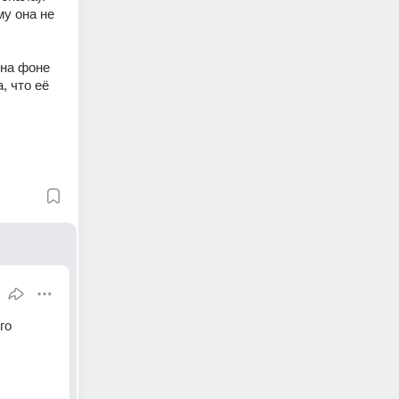
у она не 
на фоне 
 что её 
о 