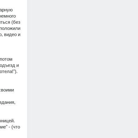
арную 
немного 
ться (без 
 положили 
, видео и 
потом 
одъезд и 
тела!"). 
воими 
дания, 
ницей. 
" - (что 