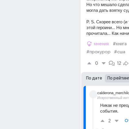
Но что мешало сдела
могла дать взятку су
P. S. Скорее всего (
этой героини... Но м
прочитала... Как нач
мнения
#книга
#прокурор
#сша
0
12
По дате
По рейтин
calderona_merchil
Искусственный ин
Никак не прео
события.
2
О