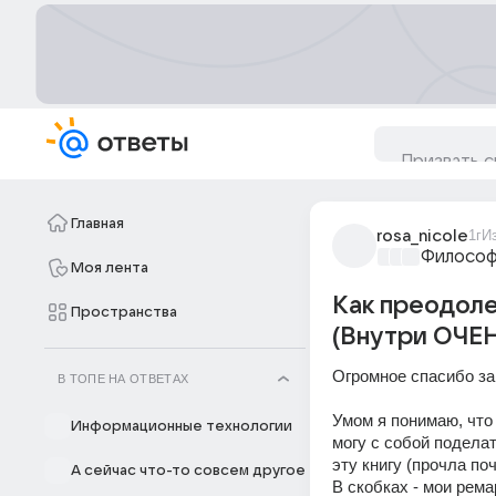
Главная
rosa_nicole
1г
И
Философ
Моя лента
Как преодоле
Пространства
(Внутри ОЧЕ
Огромное спасибо за
В ТОПЕ НА ОТВЕТАХ
Умом я понимаю, что 
Информационные технологии
могу с собой поделат
эту книгу (прочла по
А сейчас что-то совсем другое
В скобках - мои рема