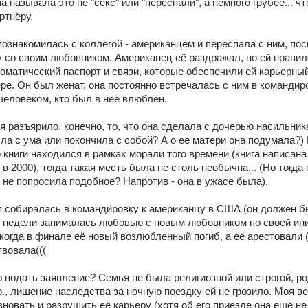
 называла это не "секс" или "переспали", а немного грубее... что
ртнёру.
ознакомилась с коллегой - американцем и переспала с ним, поско
у со своим любовником. Американец её раздражал, но ей нравил
оматический паспорт и связи, которые обеспечили ей карьерный 
ре. Он был женат, она постоянно встречалась с ним в командиро
человеком, кто был в неё влюблён.
 разъярило, конечно, то, что она сделала с дочерью насильника.
ла с ума или покончила с собой? А о её матери она подумала?) 
 книги находился в рамках морали того времени (книга написана в
в 2000), тогда такая месть была не столь необычна... (Но тогда 
не попросила подобное? Напротив - она в ужасе была).
 собиралась в командировку к американцу в США (он должен б
- 4 недели занималась любовью с новым любовником по своей ини
 когда в финале её новый возлюбленный погиб, а её арестовали (
твовала(((
 подать заявление? Семья не была религиозной или строгой, ро
р., лишение наследства за ночную поездку ей не грозило. Моя вер
новать и разрушить её карьеру (хотя об его приезде она ещё не 