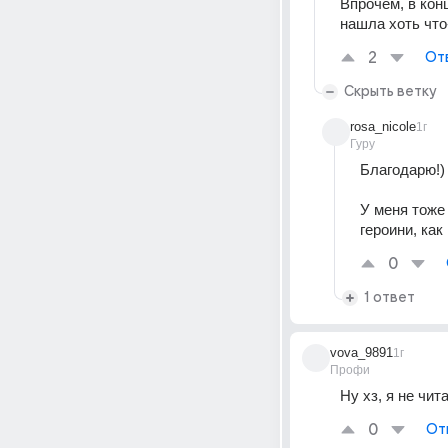
Впрочем, в кон
нашла хоть что
2
От
Скрыть ветку
rosa_nicole
1г
Гуру
Благодарю!)
У меня тоже 
героини, как
0
1 ответ
vova_9891
1г
Профи
Ну хз, я не чит
0
От