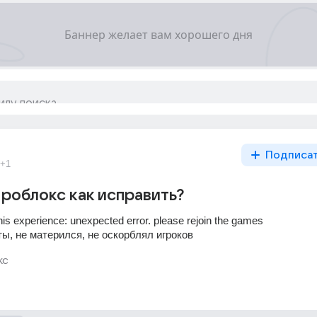
Подписа
+1
 роблокс как исправить?
his experience: unexpected error. please rejoin the games
ы, не матерился, не оскорблял игроков
кс