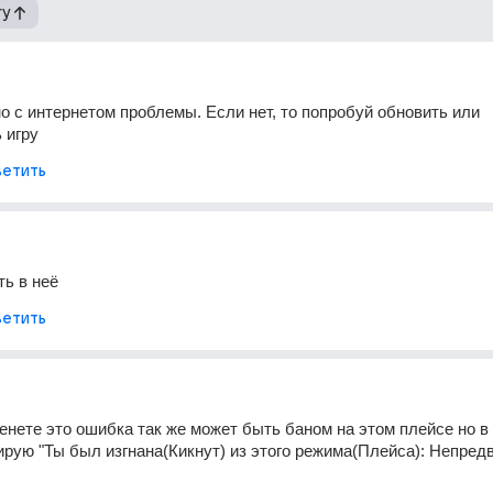
гу
о с интернетом проблемы. Если нет, то попробуй обновить или 
 игру
етить
ть в неë
етить
енете это ошибка так же может быть баном на этом плейсе но в 
ирую "Ты был изгнана(Кикнут) из этого режима(Плейса): Непредв