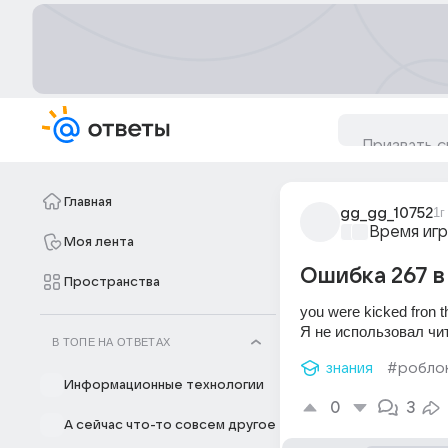
Главная
gg_gg_10752
1г
Время игр
Моя лента
Ошибка 267 в
Пространства
you were kicked fron t
Я не использовал чит
В ТОПЕ НА ОТВЕТАХ
знания
#робло
Информационные технологии
0
3
А сейчас что-то совсем другое