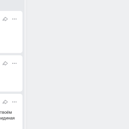
твоём 
идиная 