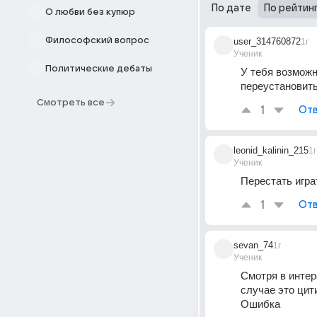
По дате
По рейтин
О любви без купюр
Философский вопрос
user_314760872
1г
Ученик
Политические дебаты
У тебя возможн
переустановить
Смотреть все
1
Отв
leonid_kalinin_215
1г
Ученик
Перестать игра
1
Отв
sevan_74
1г
Ученик
Смотря в интер
случае это цит
Ошибка