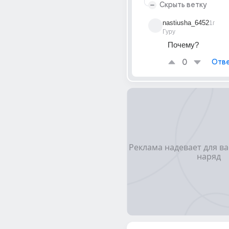
Скрыть ветку
nastiusha_6452
1г
Гуру
Почему?
0
Отве