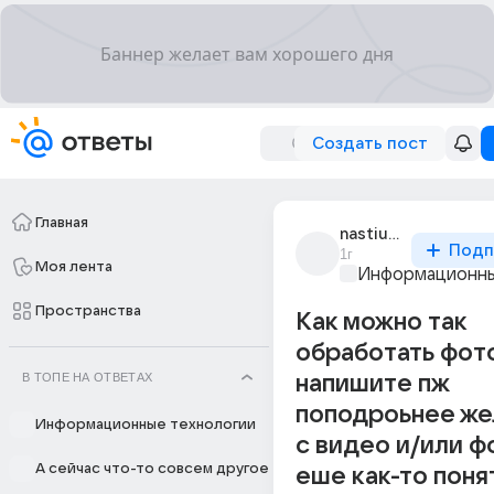
Создать пост
Главная
nastiusha_6452
Подп
1г
Моя лента
Информационны
Пространства
Как можно так
обработать фот
В ТОПЕ НА ОТВЕТАХ
напишите пж
поподроьнее же
Информационные технологии
с видео и/или ф
А сейчас что-то совсем другое
еше как-то поня