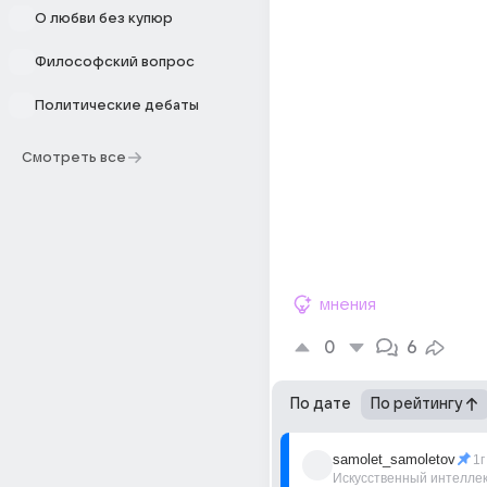
О любви без купюр
Философский вопрос
Политические дебаты
Смотреть все
мнения
0
6
По дате
По рейтингу
samolet_samoletov
1г
Искусственный интелле