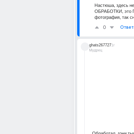
Настюша, здесь не
ОБРАБОТКИ, это 
фотография, так сн
0
Ответ
ghats267727
1г
Мудрец
Обработал, гони ты