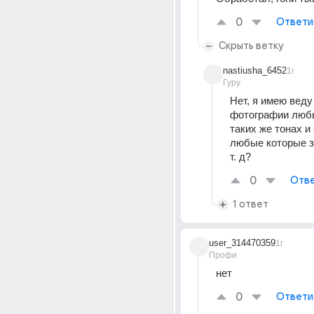
0
Ответи
Скрыть ветку
nastiusha_6452
1г
Гуру
Нет, я имею веду 
фотографии любы
таких же тонах и
любые которые за
т. д?
0
Отве
1 ответ
user_314470359
1г
Профи
нет
0
Ответи