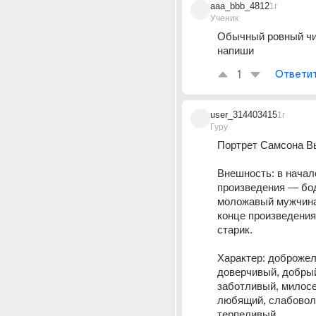
aaa_bbb_4812
1г
Ученик
Обычный ровный чип
напиши
1
Ответи
user_314403415
1г
Гуру
Портрет Самсона В
Внешность: в начале
произведения — бод
моложавый мужчина 5
конце произведени
старик. 
Характер: доброжел
доверчивый, добрый
заботливый, милосе
любящий, слабовол
терпеливый. 