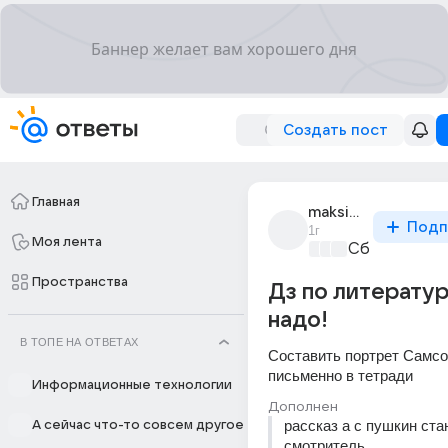
Создать пост
Главная
maksimmm_maksim
Подп
1г
Моя лента
Сборная До
Пространства
Дз по литерату
надо!
В ТОПЕ НА ОТВЕТАХ
Составить портрет Самсо
письменно в тетради
Информационные технологии
Дополнен
рассказ а с пушкин ста
А сейчас что-то совсем другое
смотритель