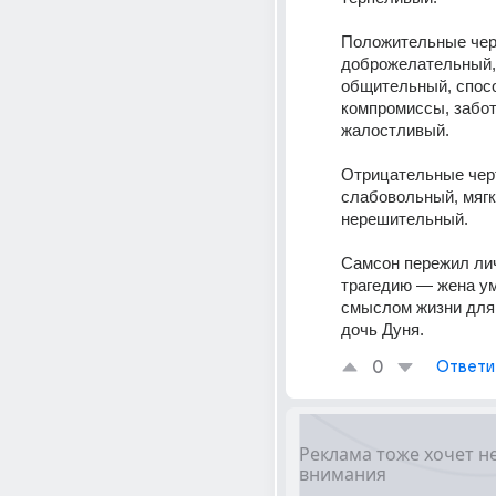
Положительные черт
доброжелательный, 
общительный, спосо
компромиссы, забот
жалостливый. 
Отрицательные черт
слабовольный, мягки
нерешительный. 
Самсон пережил ли
трагедию — жена уме
смыслом жизни для 
дочь Дуня.
0
Ответи