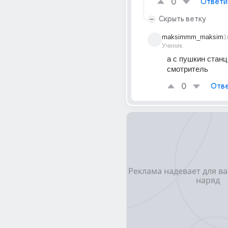
0
Ответи
Скрыть ветку
maksimmm_maksim
1
Ученик
а с пушкин станц
смотритель
0
Отве