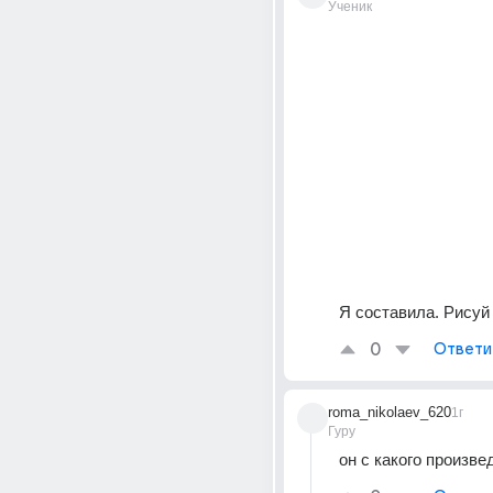
Ученик
Я составила. Рисуй
0
Ответи
roma_nikolaev_620
1г
Гуру
он с какого произв