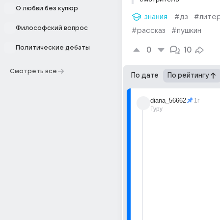
О любви без купюр
знания
#дз
#лите
Философский вопрос
#рассказ
#пушкин
Политические дебаты
0
10
Смотреть все
По дате
По рейтингу
diana_56662
1г
Гуру