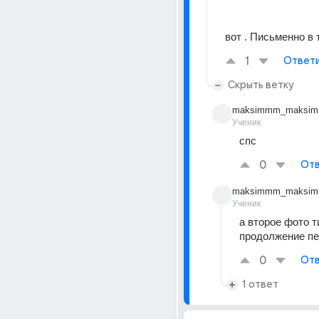
вот . Письменно в 
1
Ответ
Скрыть ветку
maksimmm_maksim
Ученик
спс
0
Отв
maksimmm_maksim
Ученик
а второе фото ти
продолжение пе
0
Отв
1 ответ