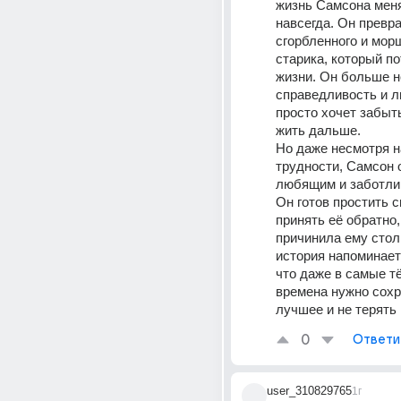
жизнь Самсона меня
навсегда. Он превра
сгорбленного и морщ
старика, который п
жизни. Он больше не
справедливость и лю
просто хочет забыть
жить дальше.
Но даже несмотря на
трудности, Самсон о
любящим и заботли
Он готов простить с
принять её обратно, 
причинила ему столь
история напоминает 
что даже в самые т
времена нужно сохра
лучшее и не терять
0
Ответи
user_310829765
1г