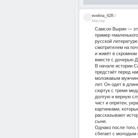
evelina_428
1г
Мастер
Самсон Вырин — это
пример «маленького
русской литературе.
смотрителем на поч
и живёт в скромном 
вместе с дочерью Д
В начале истории С
предстаёт перед на
моложавым мужчино
лет. Он одет в длин
сюртук с тремя мед
долгую и верную слу
чист и опрятен, укр
картинками, которые
рассказывают истор
сыне.
Однако после того, 
сбегает с молодым 