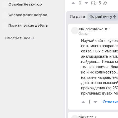
0
5
О любви без купюр
Философский вопрос
По дате
По рейтингу
Политические дебаты
alla_doroshenko_8
1г
Оракул
Смотреть все
Изучай сайты вузов.
есть много направле
связанных с умение
анализировать и т.п.
найдешь... Только с
только наличие бюд
но и их количество..
на такие направлени
достаточно высокий
прохождения (за 250)
приличных вузах М
1
Ответи
blackstrip
1г