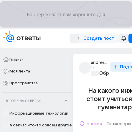
Создать пост
Главная
andrei_solov_26
Подп
1г
Моя лента
Образователь
Пространства
На какого ин
стоит учиться
В ТОПЕ НА ОТВЕТАХ
гуманитар
Информационные технологии
мнения
#инженеры
А сейчас что-то совсем другое