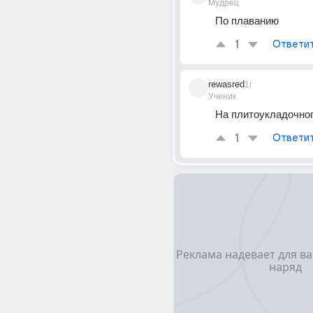
Мудрец
По плаванию
1
Ответи
rewasred
1г
Ученик
На плитоукладочно
1
Ответи