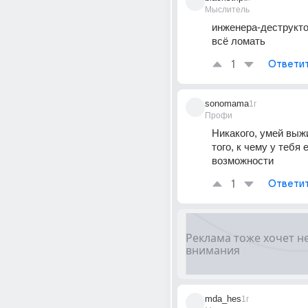
Мыслитель
инженера-деструкто
всё ломать
1
Ответи
sonomama
1г
Профи
Никакого, умей выжи
того, к чему у тебя е
возможности
1
Ответи
mda_hes
1г