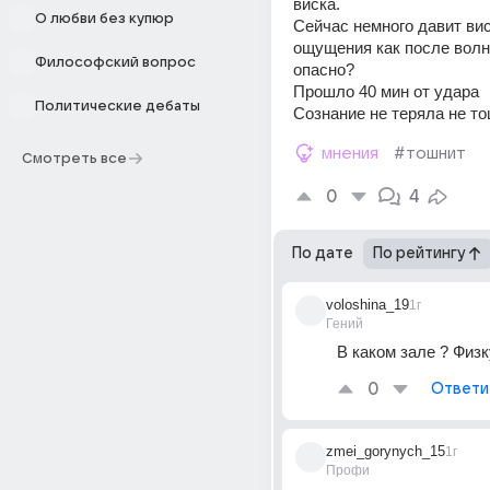
виска. 
О любви без купюр
Сейчас немного давит висо
ощущения как после волн 
Философский вопрос
опасно? 
Прошло 40 мин от удара  
Политические дебаты
Сознание не теряла не т
мнения
#тошнит
Смотреть все
0
4
По дате
По рейтингу
voloshina_19
1г
Гений
В каком зале ? Физ
0
Ответи
zmei_gorynych_15
1г
Профи