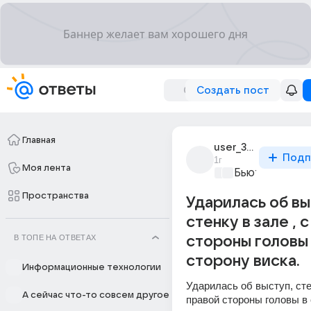
Создать пост
Главная
user_300234286
Подп
1г
Моя лента
Бьютилэнд
+1
Пространства
Ударилась об вы
стенку в зале , 
В ТОПЕ НА ОТВЕТАХ
стороны головы
сторону виска.
Информационные технологии
Ударилась об выступ, стен
А сейчас что-то совсем другое
правой стороны головы в 