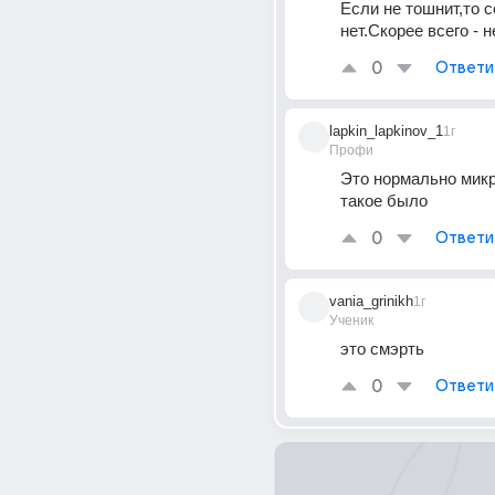
Если не тошнит,то с
нет.Скорее всего - н
0
Ответи
lapkin_lapkinov_1
1г
Профи
Это нормально микр
такое было
0
Ответи
vania_grinikh
1г
Ученик
это смэрть
0
Ответи