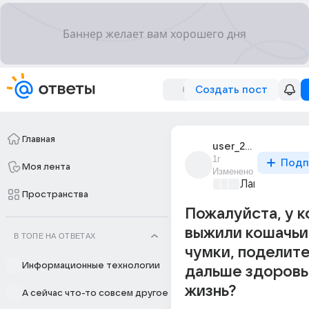
Создать пост
Главная
user_237237885
1г
Подп
Моя лента
Изменено
Лапки и хвос
Пространства
Пожалуйста, у к
выжили кошачьи
В ТОПЕ НА ОТВЕТАХ
чумки, поделите
Информационные технологии
дальше здоровь
жизнь?
А сейчас что-то совсем другое