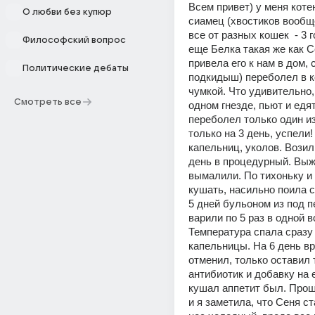
Всем привет) у меня коте
О любви без купюр
сиамец (хвостиков вообще
все от разных кошек  - 3 г
Философский вопрос
еще Белка такая же как Се
привела его к нам в дом, 
Политические дебаты
подкидыш) переболел в ко
чумкой. Что удивительно, 
Смотреть все
одном гнезде, пьют и едят,
переболел только один из
только на 3 день, успели! 
капельниц, уколов. Возил
день в процедурный. Выжи
вымалили. По тихоньку и п
кушать, насильно поила с
5 дней бульоном из под п
варили по 5 раз в одной во
Температура спала сразу 
капельницы. На 6 день вр
отменил, только оставил 
антибиотик и добавку на е
кушал аппетит был. Прош
и я заметила, что Сеня ст