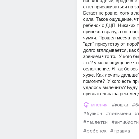
нос холодный, вроде все 
стал присаживаться на за
Бегает не ровно, хотя в ла
сила. Такое ощущение, что
ребенок с ДЦП. Никаких т
привезла врачу, а он говор
чумки. Прошел месяц, все
"дсп" присутствуют, порой
долго вглядывается, как б
зрением что то.  У кого бы
это? у меня ощущение что
осложнение. Я так боюсь 
хуже. Как лечить дальше?
помогите?  У кого есть пр
удалось вылечить? Буду 
признательна за рекомен
мнения
#кошки
#б
#бульон
#пельмени
#
#таблетки
#антибиоти
#ребенок
#травма