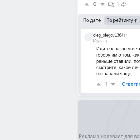
0
1
По дате
По рейтингу
oleg_olegov1384
1г
Мудрец
Идите к разным вете
говоря им о том, как
раньше ставили, пот
смотрите, какое леч
назначали чаще
1
Ответи