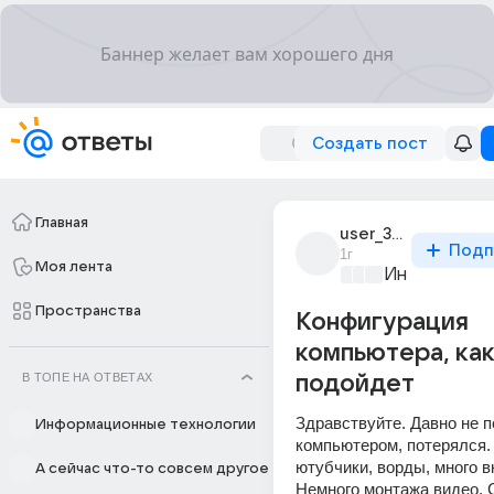
Создать пост
Главная
user_38269831
Подп
1г
Моя лента
Информацио
Пространства
Конфигурация
компьютера, ка
В ТОПЕ НА ОТВЕТАХ
подойдет
Здравствуйте. Давно не п
Информационные технологии
компьютером, потерялся. 
ютубчики, ворды, много вк
А сейчас что-то совсем другое
Немного монтажа видео. 