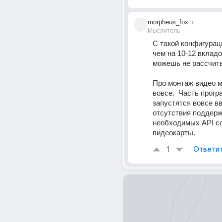
morpheus_fox
1г
Мыслитель
С такой конфигурац
чем на 10-12 вкладо
можешь не рассчит
Про монтаж видео м
вовсе.  Часть програ
запустятся вовсе вв
отсутствия поддерж
необходимых API со
видеокарты.
1
Ответи