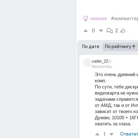
мнения
#компьюте
0
2
По дате
По рейтингу
vader_22
1г
Мыслитель
Это очень древний 
комп.
По сути, тебе дискр
видеокарта не нужна
задачами справится 
от АМД, так и от Инт
зависит от твоего к
Думаю, 10100 + 16Г
хватить за глаза.
1
Ответи