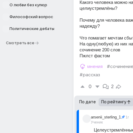
Какого человека можно на
О любви без купюр
целиустремлёны? 
Философский вопрос
Почему для человека важн
надежду? 
Политические дебаты
Что помагает мечтам сбы
Смотреть все
На одну(любую) из них на
сочинение 200 слов 
Пжлст фастом
мнения
#сочинени
#рассказ
0
2
По дате
По рейтингу
arsenii_sterling_1
1г
Ученик
Целеустремлённые