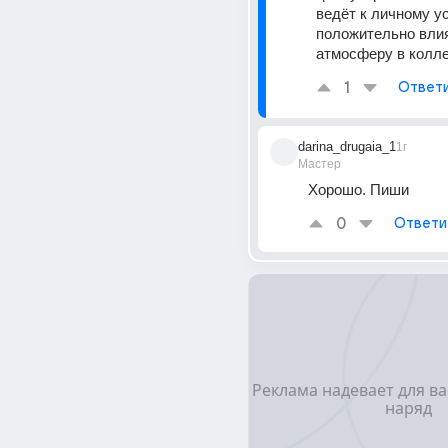
ведёт к личному усп
положительно влия
атмосферу в колле
1
Ответ
darina_drugaia_1
1г
Мастер
Хорошо. Пиши
0
Ответи