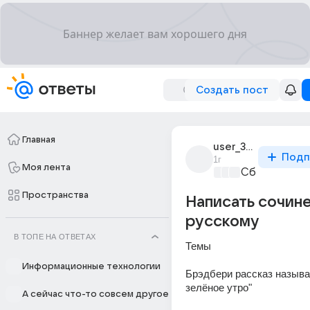
Создать пост
Главная
user_315065464
Подп
1г
Моя лента
Сборная До
Пространства
Написать сочин
русскому
В ТОПЕ НА ОТВЕТАХ
Темы 
Информационные технологии
Брэдбери рассказ называе
зелёное утро"
А сейчас что-то совсем другое