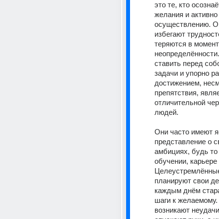
это те, кто осознаё
желания и активно 
осуществлению. Он
избегают трудносте
теряются в момент
неопределённости.
ставить перед собо
задачи и упорно ра
достижением, несм
препятствия, являе
отличительной черт
людей.
Они часто имеют я
представление о св
амбициях, будь то 
обучении, карьере 
Целеустремлённые
планируют свои дей
каждым днём стара
шаги к желаемому.
возникают неудачи,