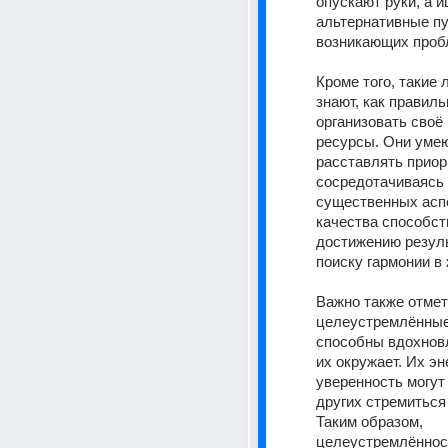
опускают руки, а и
альтернативные пу
возникающих проб
Кроме того, такие 
знают, как правиль
организовать своё 
ресурсы. Они умею
расставлять приори
сосредотачиваясь 
существенных аспе
качества способст
достижению резуль
поиску гармонии в 
Важно также отмети
целеустремлённые
способны вдохновля
их окружает. Их эне
уверенность могут
других стремиться 
Таким образом, 
целеустремлённост