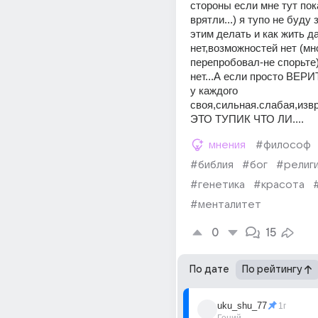
стороны если мне тут пока
врятли...) я тупо не буду з
этим делать и как жить д
нет,возможностей нет (мно
перепробовал-не спорьте)
нет...А если просто ВЕРИ
у каждого 
своя,сильная.слабая,извр
ЭТО ТУПИК ЧТО ЛИ....
мнения
#философ
#библия
#бог
#религ
#генетика
#красота
#менталитет
0
15
По дате
По рейтингу
uku_shu_77
1г