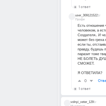
1 ответ
user_309121522
1г
Профи
Есть отношения ч
человеком, а ест
Создателя.. И че
может без греха п
если ты, отстаи
правду, будешь п
паразит тоже тва
НЕ БОЛЕТЬ ДУШ
СМОЖЕТ.  
Я ОТВЕТИЛА?
0
Отве
1 ответ
volnyi_veter_129
1г