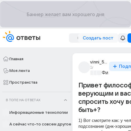
Создать пост
Главная
vinni_565
Подп
1г
Моя лента
Философски
Пространства
Привет философ
верующим и вас
В ТОПЕ НА ОТВЕТАХ
спросить хочу в
быть+?
Информационные технологии
1) Вот смотрите как: у чел
А сейчас что-то совсем другое
подсознание (днк-хороши