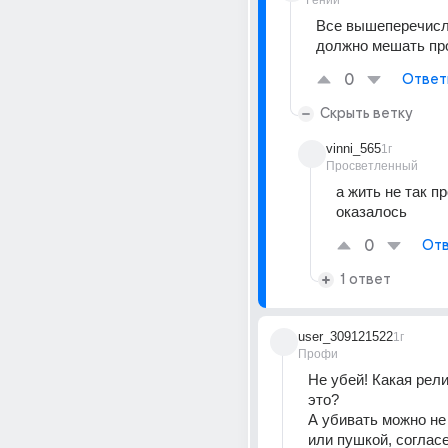
Гений
Все вышеперечисле
должно мешать пр
0
Ответ
Скрыть ветку
vinni_565
1г
Просветленный
а жить не так пр
оказалось
0
Отв
1 ответ
user_309121522
1г
Профи
Не убей! Какая рели
это? 
А убивать можно не
или пушкой, согласе