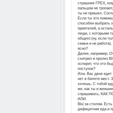
страшнее ГРЕХ, когд
пальцем не трогают, 
ты не пришел. Согл
Если ты это помнишь,
способен выбрать з
приятелей, а осталь
люди, с которыми т
общего (ну, если тол
семья и не работа). 
ясно? 
Далее, например. Оч
схитрил и пролез ВН
оспорит, что это быд
поступок? 
Или. Вас двое едет в
нет в билете мест. З
хочешь. С тобой еду
же, как ты и женшина
спрашивать, КАК 
ИЛИ. 
ВЫ за столом. Есть 
дефицитная еда и п