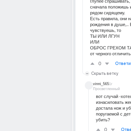
глупее спрашивать, 
сначала положишь и
рядом сидящему. 
Есть правила, они н
рождения в душе,.. 
чувствуешь, то 
ТЫ ИЛИ ЛГУН 
ИЛИ
ОБРОС ГРЕХОМ ТАК
от черного отличит
0
Ответи
Скрыть ветку
vinni_565
1г
Просветленный
вот случай -хотел
изнасиловать же
достала нож и уб
поругаемой с дет
убить?
0
Отве