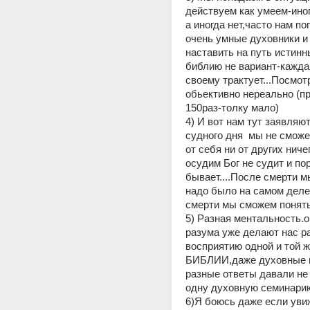
действуем как умеем-иног
а иногда нет,часто нам по
очень умные духовники и 
наставить на путь истинны
библию не вариант-каждая
своему трактует...Посмотр
обьективно нереально (пр
150раз-толку мало) 
4) И вот нам тут заявляют 
судного дня  мы не сможе
от себя ни от других ниче
осудим Бог не судит и пор
бывает....После смерти мы
надо было на самом деле 
смерти мы сможем понять 
5) Разная ментальность.о
разума уже делают нас ра
восприятию одной и той же
БИБЛИИ,даже духовные н
разные ответы давали не 
одну духовную семинарию.
6)Я боюсь даже если увиж