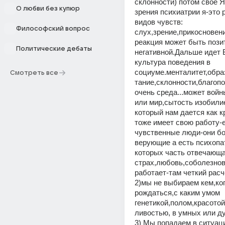
склонности) потом свое Я(
О любви без купюр
зрения психиатрии я-это р
видов чувств: 
Философский вопрос
слух,зрение,прикосновени
реакция может быть пози
Политические дебаты
негативной.Дальше идет
культура поведения в 
социуме.менталитет,обра
Смотреть все
тание,склонности,благопо
очень среда...может войн
или мир,сытость изобилие
который нам дается как кр
тоже имеет свою работу-е
чувственные люди-они бо
верующие а есть психопат
которых часть отвечающая
страх,любовь,соболезнова
работает-там четкий расче
2)мы не выбираем кем,когд
рождаться,с каким умом 
генетикой,полом,красото
ливостью, в умных или дур
3) Мы попадаем в ситуаци