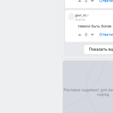
0
Ответи
govr_to
1г
Знаток
тяжело быть богом
0
Ответи
Показать е