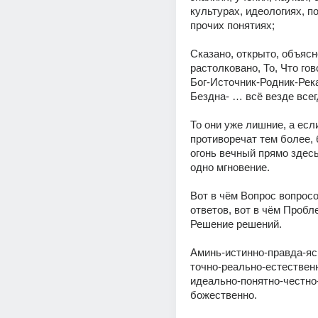
культурах, идеологиях, по
прочих понятиях; 
Сказано, открыто, объясне
растолковано, То, Что го
Бог-Источник-Родник-Рек
Бездна- … всё везде всегд
То они уже лишние, а если
противоречат тем более, б
огонь вечный прямо здесь 
одно мгновение. 
Вот в чём Вопрос вопросо
ответов, вот в чём Пробл
Решение решений. 
Аминь-истинно-правда-яс
точно-реально-естествен
идеально-понятно-честно-
божественно. 