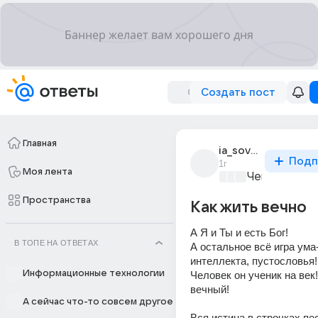
Создать пост
Главная
ia_sovest_2
Подп
1г
Моя лента
Чем занятьс
Пространства
Как жить вечно
А Я и Ты и есть Бог!   
В ТОПЕ НА ОТВЕТАХ
А остальное всё игра ума
интеллекта, пустословья! 
Информационные технологии
Человек он ученик на век!!
вечный! 
А сейчас что-то совсем другое
Вся истина в строчках пе