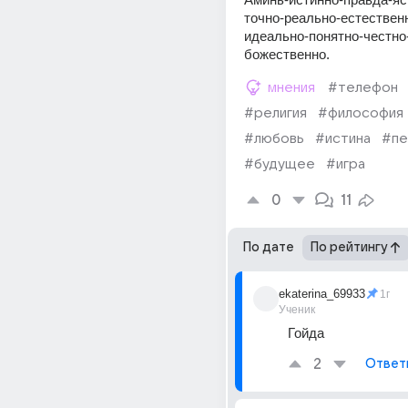
точно-реально-естествен
идеально-понятно-честно-
божественно.
мнения
#телефон
#религия
#философия
#любовь
#истина
#пе
#будущее
#игра
0
11
По дате
По рейтингу
ekaterina_69933
1г
Ученик
Гойда
2
Ответ