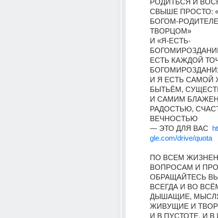
РОДИТЬСЯ И ВОС
СВЫШЕ ПРОСТО: «
БОГОМ-РОДИТЕЛЕ
ТВОРЦОМ» 
И «Я-ЕСТЬ-
БОГОМИРОЗДАНИЕ
ЕСТЬ КАЖДОЙ ТОЧ
БОГОМИРОЗДАНИЯ
И Я ЕСТЬ САМОЙ 
БЫТЬЁМ, СУЩЕСТ
И САМИМ БЛАЖЕН
РАДОСТЬЮ, СЧАСТ
ВЕЧНОСТЬЮ 
— ЭТО ДЛЯ ВАС  
h
gle.com/drive/quota
ПО ВСЕМ ЖИЗНЕН
ВОПРОСАМ И ПРО
ОБРАЩАЙТЕСЬ ВЫ 
ВСЕГДА И ВО ВСЁМ
ДЫШАЩИЕ, МЫСЛЯ
ЖИВУЩИЕ И ТВОР
И В ПУСТОТЕ, И В