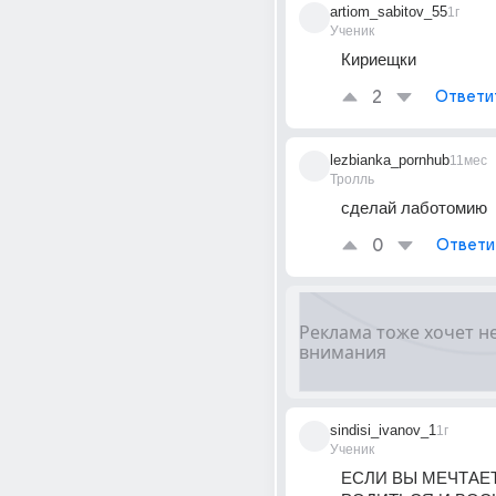
artiom_sabitov_55
1г
Ученик
Кириещки
2
Ответи
lezbianka_pornhub
11мес
Тролль
сделай лаботомию
0
Ответи
sindisi_ivanov_1
1г
Ученик
ЕСЛИ ВЫ МЕЧТАЕТ