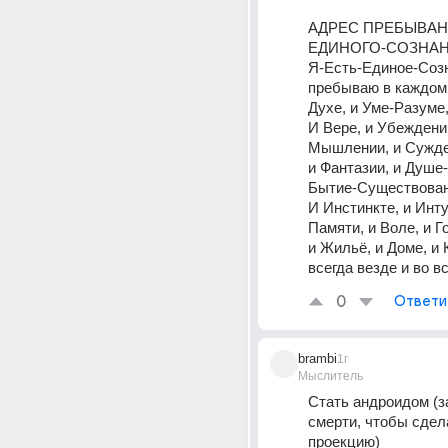
АДРЕС ПРЕБЫВАН
ЕДИНОГО-СОЗНАН
Я-Есть-Единое-Созн
пребываю в каждом 
Духе, и Уме-Разуме,
И Вере, и Убеждении
Мышлении, и Сужден
и Фантазии, и Душе
Бытие-Существован
И Инстинкте, и Инту
Памяти, и Воле, и Го
и Жильё, и Доме, и К
всегда везде и во в
0
Ответи
brambi
1г
Мыслитель
Стать андроидом (з
смерти, чтобы сдел
проекцию)