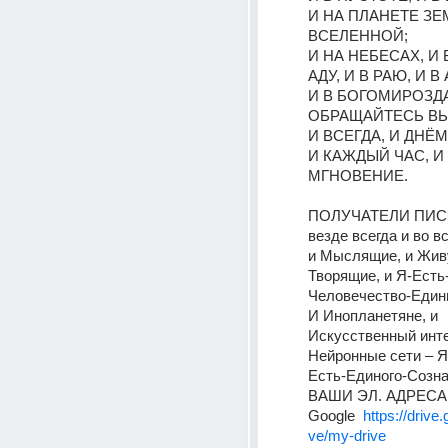
И НА ПЛАНЕТЕ ЗЕМ
ВСЕЛЕННОЙ; 
И НА НЕБЕСАХ, И Б
АДУ, И В РАЮ, И В
И В БОГОМИРОЗДА
ОБРАЩАЙТЕСЬ ВЫ 
И ВСЕГДА, И ДНЁМ
И КАЖДЫЙ ЧАС, И
МГНОВЕНИЕ. 
ПОЛУЧАТЕЛИ ПИСЬ
везде всегда и во 
и Мыслящие, и Живу
Творящие, и Я-Есть
Человечество-Едины
И Инопланетяне, и 
Искусственный интел
Нейронные сети – Я
Есть-Единого-Созна
ВАШИ ЭЛ. АДРЕСА н
Google  
https://drive
ve/my-drive