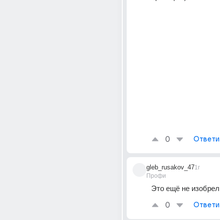
0
Ответи
gleb_rusakov_47
1г
Профи
Это ещё не изобрел
0
Ответи