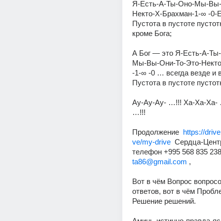
Я-Есть-А-Ты-Оно-Мы-Вы-
Некто-Х-Брахман-1-∞ -0-Е
Пустота в пустоте пустотн
кроме Бога; 
А Бог — это Я-Есть-А-Ты
Мы-Вы-Они-То-Это-Некто
-1-∞ -0 … всегда везде и 
Пустота в пустоте пустотн
Ау-Ау-Ау- …!!! Ха-Ха-Ха- 
…!!! 
Продолжение  
https://driv
ve/my-drive
  Сердца-Цент
телефон +995 568 835 238,
ta86@gmail.com
 ,   
Вот в чём Вопрос вопросо
ответов, вот в чём Пробл
Решение решений. 
Аминь-истинно-правда-яс