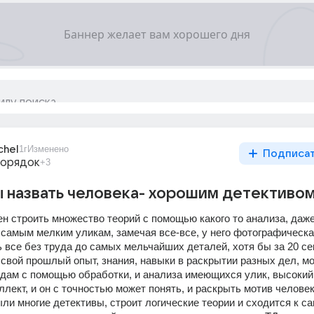
chel
1г
Изменено
Подписа
порядок
+3
 назвать человека- хорошим детективо
н строить множество теорий с помощью какого то анализа, даже 
самым мелким уликам, замечая все-все, у него фотографическая
 все без труда до самых мельчайших деталей, хотя бы за 20 сек
 свой прошлый опыт, знания, навыки в раскрытии разных дел, мо
дам с помощью обработки, и анализа имеющихся улик, высокий 
ект, и он с точностью может понять, и раскрыть мотив человек
ли многие детективы, строит логические теории и сходится к са