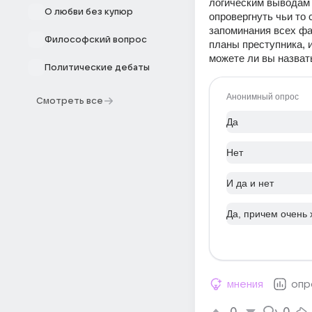
логическим выводам 
О любви без купюр
опровергнуть чьи то
запоминания всех фа
Философский вопрос
планы преступника, и
можете ли вы назват
Политические дебаты
Анонимный опрос
Смотреть все
Да
Нет
И да и нет
Да, причем очень
мнения
опр