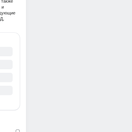
также 
и 
дующие 
, 