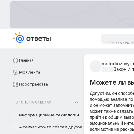
Главная
molodiozhnyi_
Закон и 
Моя лента
Можете ли вы
Пространства
Допустим, он способе
помощью анализа по 
В ТОПЕ НА ОТВЕТАХ
и он может запомнить
может также связать
Информационные технологии
прийти к общим выво
эмоциональный интелл
А сейчас что-то совсем другое
если мотив не раскры