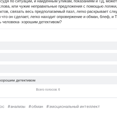
судя по ситуации, и найденным уликам, показаниям и ТД, может 
 слова, или чужие неправильные предложения с помощью логики, 
ктов, связать весь предполагаемый пазл, легко раскрывает сле
 что он сделает, легко находит опровержение и обман, блеф, и ТД
ь человека- хорошим детективом?
 хорошим детективом
Всего голосов: 6
ос
#анализы
#обман
#эмоциональный интеллект