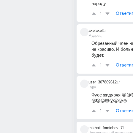
народу.
1
Ответи
axelaxel
1г
Мудрец
Обрезанный член на
не красиво. И больн
будет.
1
Ответи
user_307869612
1г
Гуру
Фуее жидяряя 😜😘
🥺🤡😂👹😰😛😢🐽
1
Ответи
mikhail_fomichev_7
1г