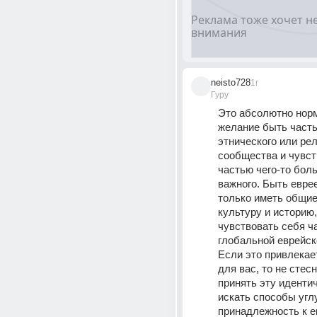
neisto728
1г
Гуру
Это абсолютно норм
желание быть часть
этнического или рел
сообщества и чувст
частью чего-то боль
важного. Быть евреем
только иметь общие
культуру и историю, 
чувствовать себя ч
глобальной еврейск
Если это привлекает
для вас, то не стесн
принять эту идентич
искать способы угл
принадлежность к е