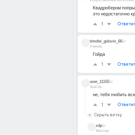
Искусственный интеллект
Квадробером попрыг
это недостаточно к
1
Ответи
timofei_golovin_66
1г
Ученик
Гойда
1
Ответи
user_11155
1г
Знаток
не, тебя гнобить вс
1
Ответи
Скрыть ветку
xdp
1г
Мастер