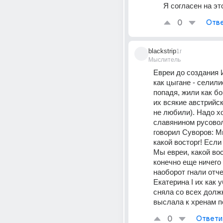
Я согласен на эт
0
Отве
blackstrip
1г
Мыслитель
Евреи до создания 
как цыгане - селилис
попадя, жили как бо
их всякие австрийск
не любили). Надо хо
славянином русовол
говорил Суворов: Мы
какой восторг! Если 
Мы евреи, какой вост
конечно еще ничего 
наоборот гнали отчег
Екатерина I их как 
сняла со всех должн
выслала к хренам 
0
Ответи