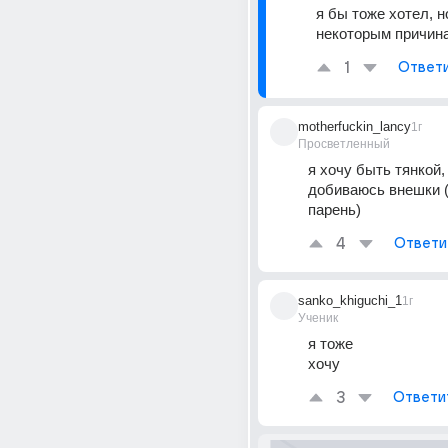
я бы тоже хотел, но
некоторым причина
1
Ответ
motherfuckin_lancy
1г
Просветленный
я хочу быть тянкой, 
добиваюсь внешки (
парень)
4
Ответи
sanko_khiguchi_1
1г
Ученик
я тоже
хочу
3
Ответи