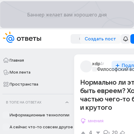
Создать пост
Главная
xdp
1г
Подп
Философский в
Моя лента
Нормально ли эт
Пространства
быть евреем? Х
частью чего-то
В ТОПЕ НА ОТВЕТАХ
и крутого
Информационные технологии
мнения
А сейчас что-то совсем другое
4
20