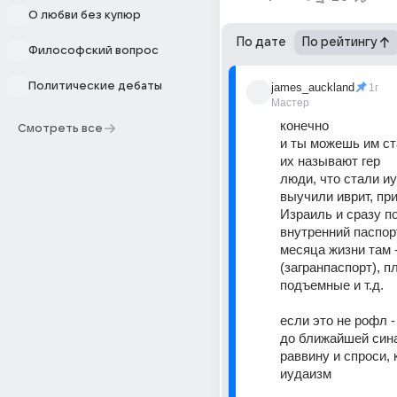
О любви без купюр
По дате
По рейтингу
Философский вопрос
Политические дебаты
james_auckland
1г
Мастер
конечно
Смотреть все
и ты можешь им ст
их называют гер
люди, что стали иу
выучили иврит, при
Израиль и сразу п
внутренний паспорт,
месяца жизни там -
(загранпаспорт), п
подъемные и т.д.
если это не рофл -
до ближайшей синаг
раввину и спроси, к
иудаизм