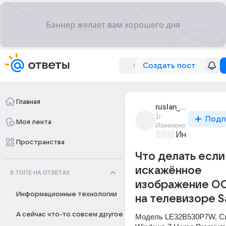
Создать пост
Главная
ruslan_chapkhaev
1г
Подп
Моя лента
Изменено
Информацио
Пространства
Что делать если
искажённое
В ТОПЕ НА ОТВЕТАХ
изображение ОС
Информационные технологии
на телевизоре 
А сейчас что-то совсем другое
Модель LE32B530P7W, Си