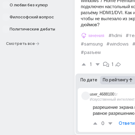
Windows 7 Home Premium S
О любви без купюр
подключен настольный ко
разъёму HDMI1/DVI. Как и
Философский вопрос
чтобы не вылезало из экр
дюймов?
Политические дебаты
мнения
#hdmi
#те
Смотреть все
#samsung
#windows
#разъем
1
1
По дате
По рейтингу
user_4688100
1г
Искусственный интеллект
разрешение экрана 
равное разрешению
0
Ответи