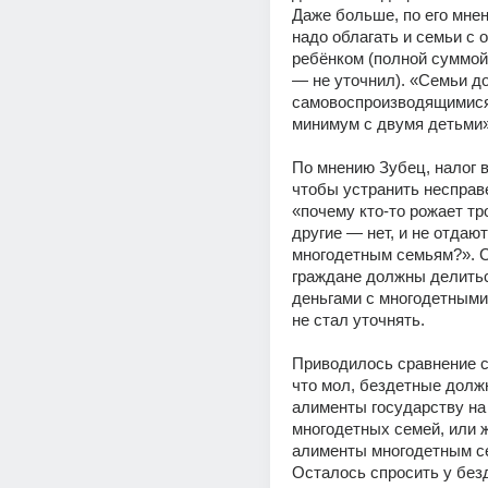
Даже больше, по его мнен
надо облагать и семьи с о
ребёнком (полной суммой 
— не уточнил). «Семьи д
самовоспроизводящимися,
минимум с двумя детьми»
По мнению Зубец, налог в
чтобы устранить несправ
«почему кто-то рожает тро
другие — нет, и не отдают
многодетным семьям?». С 
граждане должны делитьс
деньгами с многодетными 
не стал уточнять.
Приводилось сравнение с
что мол, бездетные должн
алименты государству на
многодетных семей, или ж
алименты многодетным се
Осталось спросить у безд