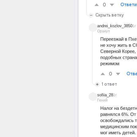
0
Ответи
Скрыть ветку
andrei_kozlov_3850
1г
Оракул
Переезжай в Пхен
не хочу жить в СС
Северной Корее, 
подобных странах
режимом
0
Отве
1 ответ
sofiia_28
1г
Гений
Налог на бездет
равнялся 6%. От 
освобождались те
медицинским пок
мог иметь детей.