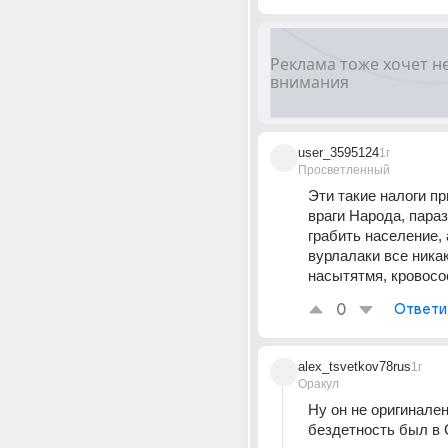
user_3595124
1г
Просветленный
Эти такие налоги п
враги Народа, параз
грабить население, а
вурлалаки все никак
насытятмя, кровос
0
Ответи
alex_tsvetkov78rus
1г
Оракул
Ну он не оригинален,
бездетность был в