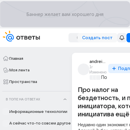
Создать пост
Главная
andrei_kozlov_3850
1г
Подп
Моя лента
Изменено
Политически
Пространства
Про налог на
бездетность, и 
В ТОПЕ НА ОТВЕТАХ
инициатора, ко
Информационные технологии
инициатива ещё 
А сейчас что-то совсем другое
Недавно один экономист п