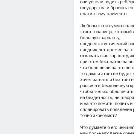
они успели родить ребёнка
государства и бросить его
платить ему алименты.
Любопытна и сумма налог
этого товарища, который 
большую зарплату, 
среднестатистический ро
средних лет должен на это
отдавать всю зарплату, жи
при этом бесплатно на по
что больше ни на что не х
то даже и этого не будет х
хочет загнать и без того н
россиян в бесконечную кр
чтобы только обеспечить 
на бездетность, не говоря 
и на что пожить, попить и 
спланировать появление р
точно экономист?
Что думаете о его инициа
или больная? Какие совет