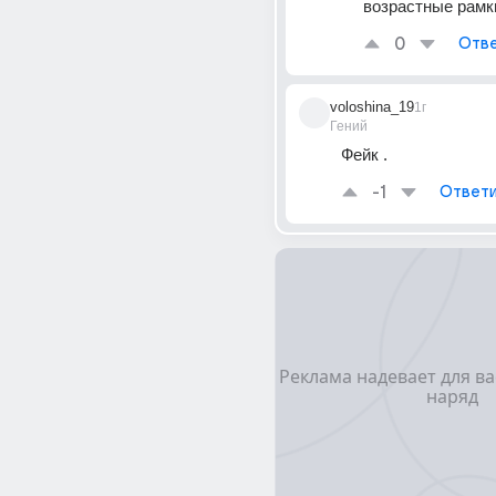
возрастные рамк
0
Отве
voloshina_19
1г
Гений
Фейк .
-1
Ответи