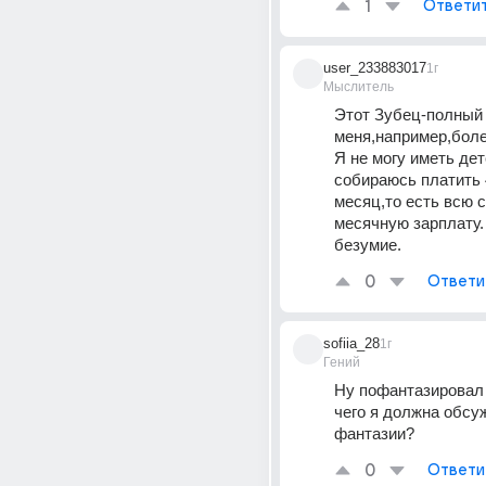
1
Ответи
user_233883017
1г
Мыслитель
Этот Зубец-полный н
меня,например,боле
Я не могу иметь дете
собираюсь платить 4
месяц,то есть всю с
месячную зарплату. 
безумие.
0
Ответи
sofiia_28
1г
Гений
Ну пофантазировал 
чего я должна обсуж
фантазии?
0
Ответи