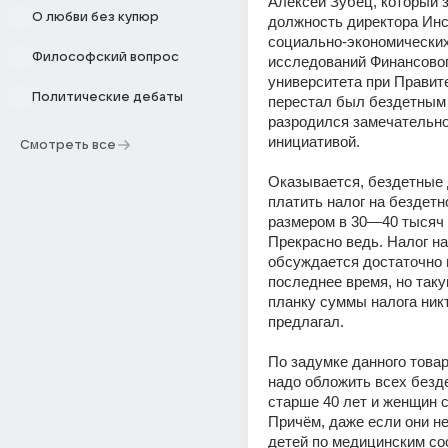
Алексей Зубец, который з
О любви без купюр
должность директора Инс
социально-экономических
Философский вопрос
исследований Финансовог
университета при Правите
Политические дебаты
перестал был бездетным 
разродился замечательно
инициативой.
Смотреть все
Оказывается, бездетные 
платить налог на бездетно
размером в 30—40 тысяч 
Прекрасно ведь. Налог на
обсуждается достаточно в
последнее время, но таку
планку суммы налога никт
предлагал.
По задумке данного товар
надо обложить всех безд
старше 40 лет и женщин с
Причём, даже если они не
детей по медицинским со