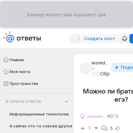
Создать пост
Главная
leonid_kogan_61
Подп
1г
Моя лента
Образователь
Пространства
Можно ли брать
егэ?
В ТОПЕ НА ОТВЕТАХ
Информационные технологии
мнения
#ЕГЭ
А сейчас что-то совсем другое
1
6