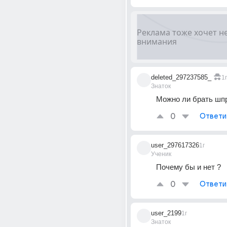
deleted_297237585_
1г
Знаток
Можно ли брать шпр
0
Ответи
user_297617326
1г
Ученик
Почему бы и нет ?
0
Ответи
user_2199
1г
Знаток