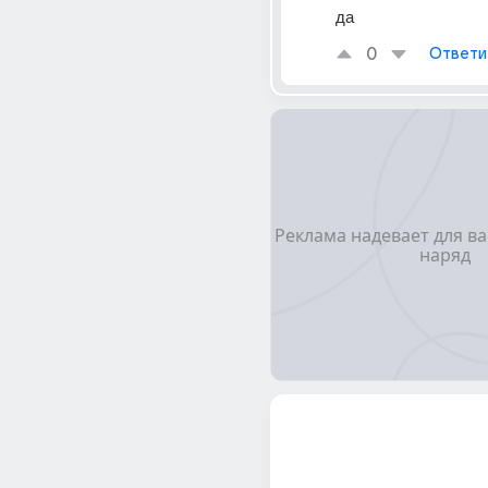
да
0
Ответи