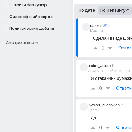
О любви без купюр
По дате
По рейтингу
Философский вопрос
ustolos
1г
Политические дебаты
Мастер
Сделай ввиде шок
Смотреть все
0
Ответ
andrei_abidov
1г
Искусственный интеллект
И стаканчик бумаж
0
Ответи
invoker_pudsovich
1г
Профи
Да
0
Ответи