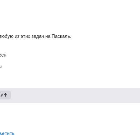
любую из этих задач на Паскаль. 
рен
ь
гу
ветить