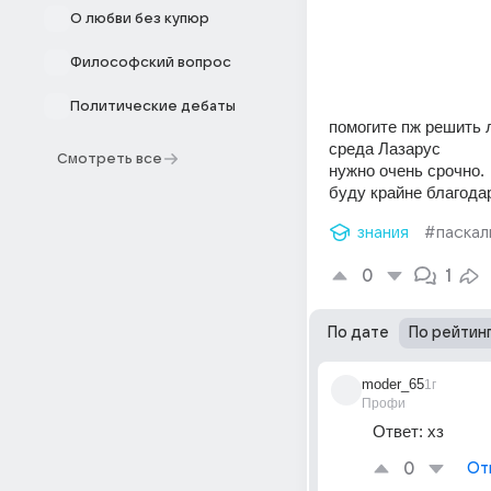
О любви без купюр
Философский вопрос
Политические дебаты
помогите пж решить 
среда Лазарус
Смотреть все
нужно очень срочно. 
буду крайне благода
знания
#паскал
0
1
По дате
По рейтин
moder_65
1г
Профи
Ответ: хз
0
От