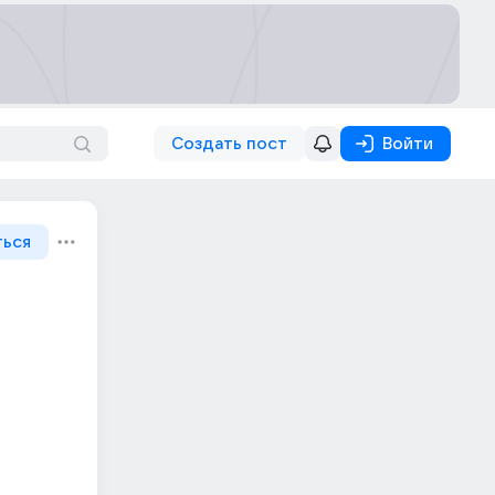
Создать пост
Войти
ться