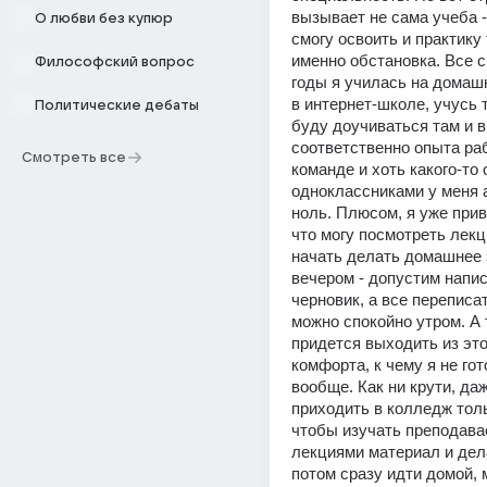
вызывает не сама учеба -
О любви без купюр
смогу освоить и практику т
именно обстановка. Все 
Философский вопрос
годы я училась на домаш
в интернет-школе, учусь т
Политические дебаты
буду доучиваться там и в 
соответственно опыта раб
Смотреть все
команде и хоть какого-то 
одноклассниками у меня 
ноль. Плюсом, я уже привы
что могу посмотреть лекци
начать делать домашнее 
вечером - допустим напис
черновик, а все переписат
можно спокойно утром. А 
придется выходить из это
комфорта, к чему я не гот
вообще. Как ни крути, даж
приходить в колледж тольк
чтобы изучать преподава
лекциями материал и дела
потом сразу идти домой, м