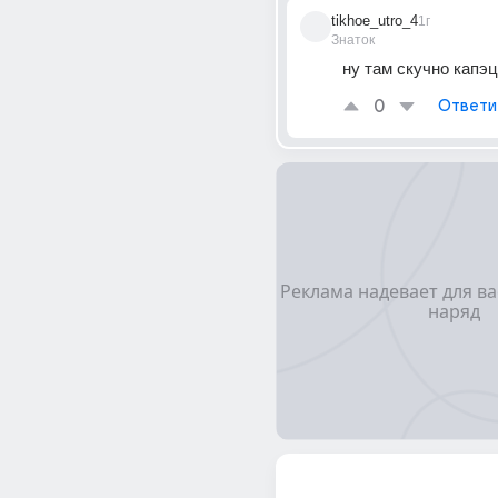
tikhoe_utro_4
1г
Знаток
ну там скучно капэц
0
Ответи