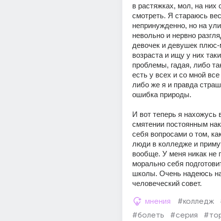
в растяжках, мол, на них 
смотреть. Я стараюсь вес
непринужденно, но на ули
невольно и нервно разгля
девочек и девушек плюс-м
возраста и ищу у них таки
проблемы, гадая, либо так
есть у всех и со мной все
либо же я и правда страш
ошибка природы.
И вот теперь я нахожусь 
смятении постоянным нак
себя вопросами о том, как
люди в колледже и примут
вообще. У меня никак не 
морально себя подготовит
школы. Очень надеюсь на
человеческий совет.
мнения
#колледж
#болеть
#серия
#то