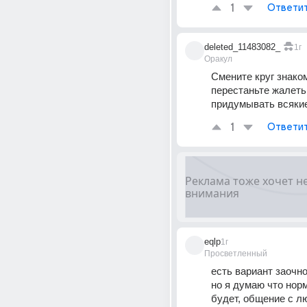
1
Ответи
deleted_11483082_
1г
Оракул
Смените круг знаком
перестаньте жалеть 
придумывать всякие
1
Ответи
eqlp
1г
Просветленный
есть вариант заочно
но я думаю что норм
будет, общение с л