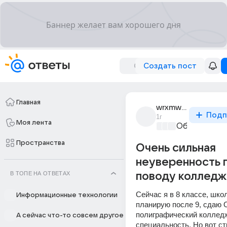
Создать пост
Главная
wrxmwood
Подп
1г
Моя лента
Образовател
Пространства
Очень сильная
неуверенность 
В ТОПЕ НА ОТВЕТАХ
поводу колледж
Сейчас я в 8 классе, школ
Информационные технологии
планирую после 9, сдаю О
полиграфический колледж
А сейчас что-то совсем другое
специальность. Но вот стр