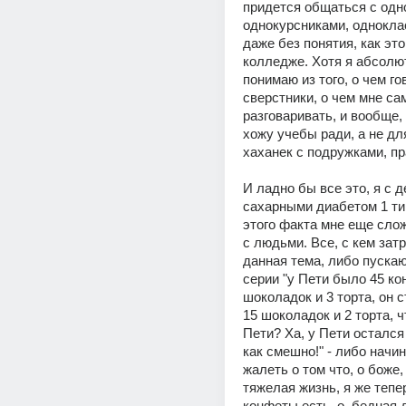
придется общаться с одно
однокурсниками, одноклас
даже без понятия, как это
колледже. Хотя я абсолют
понимаю из того, о чем го
сверстники, о чем мне сам
разговаривать, и вообще, 
хожу учебы ради, а не для
хаханек с подружками, п
И ладно бы все это, я с д
сахарными диабетом 1 типа
этого факта мне еще сло
с людьми. Все, с кем затр
данная тема, либо пускают
серии "у Пети было 45 кон
шоколадок и 3 торта, он с
15 шоколадок и 2 торта, ч
Пети? Ха, у Пети остался 
как смешно!" - либо начин
жалеть о том что, о боже, 
тяжелая жизнь, я же тепер
конфеты есть, о, бедная 