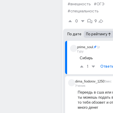
#внешность
#ОГЭ
#специальность
0
9
По дате
По рейтингу
prime_soul
1г
Гуру
Сибирь
1
Ответ
dima_fiodorov_1250
3мес
Ученик
Переедь в сша или в
ты можешь подать в 
то тебя обзовет и о
много денег