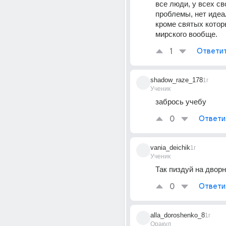
все люди, у всех сво
проблемы, нет идеа
кроме святых котор
мирского вообще.
1
Ответи
shadow_raze_178
1г
Ученик
забрось учебу
0
Ответи
vania_deichik
1г
Ученик
Так пиздyй на дворн
0
Ответи
alla_doroshenko_8
1г
Оракул