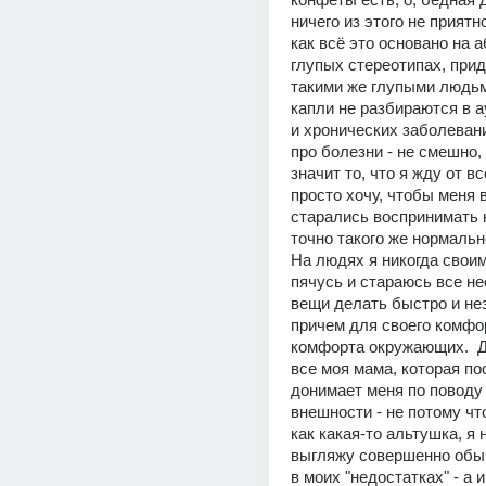
ничего из этого не приятн
как всё это основано на 
глупых стереотипах, при
такими же глупыми людьми
капли не разбираются в 
и хронических заболевани
про болезни - не смешно, н
значит то, что я жду от вс
просто хочу, чтобы меня 
старались воспринимать 
точно такого же нормально
На людях я никогда своим
пячусь и стараюсь все н
вещи делать быстро и нез
причем для своего комфор
комфорта окружающих.  Д
все моя мама, которая по
донимает меня по поводу 
внешности - не потому что
как какая-то альтушка, я 
выгляжу совершенно обыч
в моих "недостатках" - а и