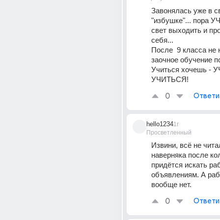
Завонялась уже в св
"избушке"... пора У
свет выходить и про
себя...
После  9 класса не 
заочное обучение по
Учиться хочешь - У
УЧИТЬСЯ!
0
Ответи
hello1234
1г
Просветленный
Извини, всё не читал
наверняка после ко
придётся искать раб
объявлениям. А раб
вообще нет.
0
Ответи