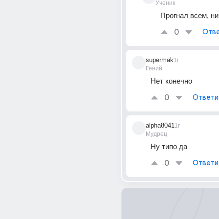
Ученик
Прогнал всем, ни
0
Отве
supermak
1г
Гений
Нет конечно
0
Ответи
alpha8041
1г
Мудрец
Ну типо да
0
Ответи