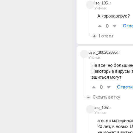
iso_105
1г
Ученик
А коронавирус?
0
Отве
1 ответ
user_300202095
1г
Ученик
Не все, но большин
Некоторые вирусы в
вшиться могут
0
Ответи
Скрыть ветку
iso_105
1г
Ученик
а если материнск
20 лет, в новых U
не может вшиться