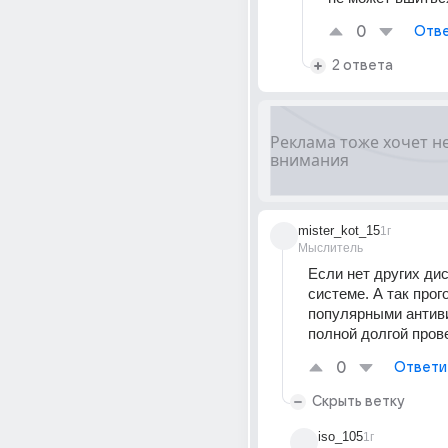
0
Отве
2 ответа
mister_kot_15
1г
Мыслитель
Если нет других дис
системе. А так прог
популярными антиви
полной долгой пров
0
Ответи
Скрыть ветку
iso_105
1г