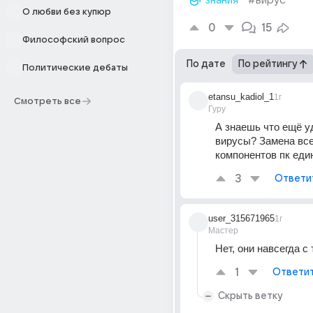
знания
#вирус
О любви без купюр
0
15
Философский вопрос
По дате
По рейтингу
Политические дебаты
etansu_kadiol_1
1г
Смотреть все
Гуру
А знаешь что ещё уд
вирусы? Замена все
компонентов пк ед
3
Ответи
user_315671965
1г
Мастер
Нет, они навсегда с
1
Ответи
Скрыть ветку