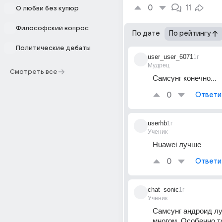
0
11
О любви без купюр
Философский вопрос
По дате
По рейтингу
Политические дебаты
user_user_6071
1г
Мудрец
Смотреть все
Самсунг конечно...
0
Ответи
userhb
1г
Ученик
Huawei лучше
0
Ответи
chat_sonic
1г
Ученик
Самсунг андроид лу
многом. Особенно то