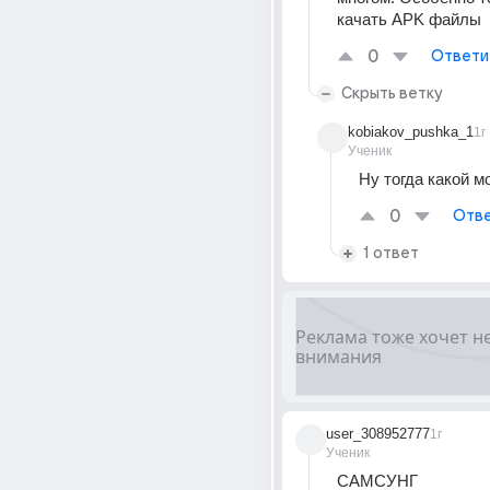
качать APK файлы
0
Ответи
Скрыть ветку
kobiakov_pushka_1
1г
Ученик
Ну тогда какой м
0
Отве
1 ответ
user_308952777
1г
Ученик
САМСУНГ