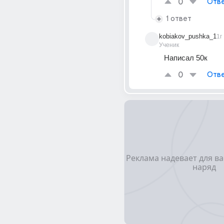
0
Отве
1 ответ
kobiakov_pushka_1
1г
Ученик
Написал 50к
0
Отве