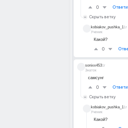
0
Ответи
Скрыть ветку
kobiakov_pushka_1
1г
Ученик
Какой?
0
Отве
sonixx453
1г
Знаток
самсунг
0
Ответи
Скрыть ветку
kobiakov_pushka_1
1г
Ученик
Какой?