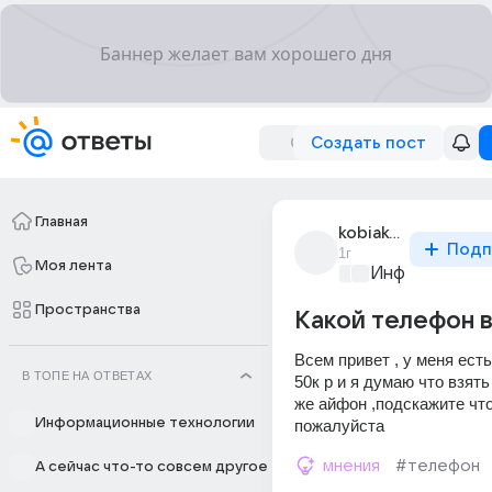
Создать пост
Главная
kobiakov_pushka_1
Подп
1г
Моя лента
Информационн
Пространства
Какой телефон 
Всем привет , у меня есть
В ТОПЕ НА ОТВЕТАХ
50к р и я думаю что взять
же айфон ,подскажите что
Информационные технологии
пожалуйста
мнения
#телефон
А сейчас что-то совсем другое