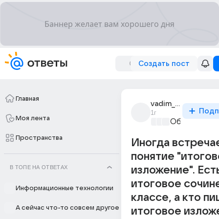
Создать пост
Главная
vadim_tagirov_pon
Подп
1г
Моя лента
Образовател
Пространства
Иногда встреча
понятие "итого
В ТОПЕ НА ОТВЕТАХ
изложение". Ест
итоговое сочине
Информационные технологии
классе, а кто п
А сейчас что-то совсем другое
итоговое излож