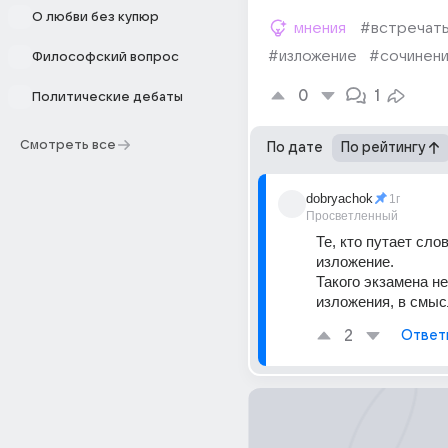
О любви без купюр
мнения
#встречат
#изложение
#сочинен
Философский вопрос
0
1
Политические дебаты
Смотреть все
По дате
По рейтингу
dobryachok
1г
Просветленный
Те, кто путает слов
изложение. 
Такого экзамена нет
изложения, в смыс
2
Ответ