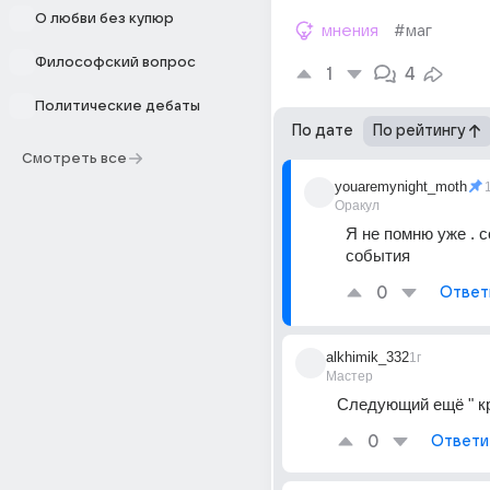
О любви без купюр
мнения
#маг
Философский вопрос
1
4
Политические дебаты
По дате
По рейтингу
Смотреть все
youaremynight_moth
Оракул
Я не помню уже . с
события
0
Ответ
alkhimik_332
1г
Мастер
Следующий ещё " кр
0
Ответи