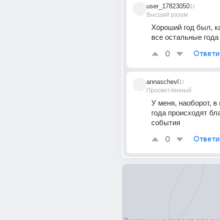
user_17823050
1г
Высший разум
Хороший год был, ка
все остальные года
0
Ответи
annaschevl
1г
Просветленный
У меня, наоборот, в
года происходят бл
события
0
Ответи