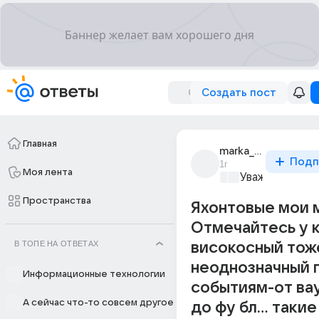
Создать пост
Главная
marka_pochtovaia_2
Подп
1г
Моя лента
Уважаемый ма
Пространства
Яхонтовые мои 
Отмечайтесь у 
В ТОПЕ НА ОТВЕТАХ
високосный тож
неоднозначный 
Информационные технологии
событиям-от ва
А сейчас что-то совсем другое
до фу бл... таки