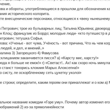
чение, 
лова и обороты, употребляющиеся в прошлом для обозначения ка
ния исторического колорита. 
те внесценические персонажи, относящиеся к «веку нынешнему»
 Петрович; трое из бульварных лиц; Татьяна Юрьевна; двоюрод
н Клоц; французик из Бордо; молодые люди- «кто путешестр в д
Петрович; тетушка Софьи. 
ова: «Ученье - вот чума, Учёность - вот причина, Что нь чем когд
юдей, и дел, и мнений..» 
чалина 3) Загорецкого 4) Фамусова
склицанием заканчивется писся? а) «Карсту мис, карсту!» 
юда я больше не емок!» г) «Светаст!.. Ах! как скоро ночь минула
то станст тонорись клокиия Марых Алоксепна!» 
по систу, ле оскорбленному сеть цукетку уколоі» 
строки; определите, каким героям они приналлежат и о ком а) 
 
альное название комедии «Горе уму». Почему автор изменил его
оображений 2) из-за прямолинейности 