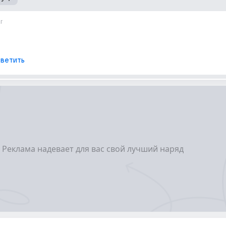
г
ветить