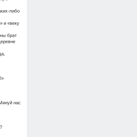
ких-либо 
 и «веку 
ны брат 
еревне 
а, 
!» 
Минуй нас 
? 