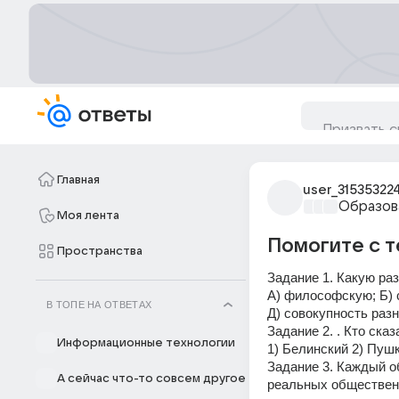
Главная
user_31535322
Образов
Моя лента
Помогите с т
Пространства
Задание 1. Какую ра
А) философскую; Б) 
В ТОПЕ НА ОТВЕТАХ
Д) совокупность раз
Задание 2. . Кто ска
Информационные технологии
1) Белинский 2) Пушк
Задание 3. Каждый о
А сейчас что-то совсем другое
реальных общественн