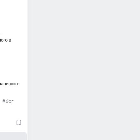
 
ого в 
напишите 
#бог