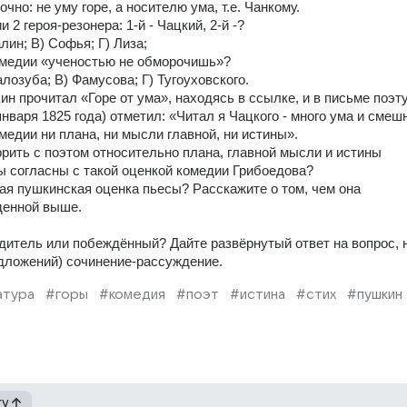
очно: не уму горе, а носителю ума, т.е. Чанкому. 
 2 героя-резонера: 1-й - Чацкий, 2-й -? 
ин; В) Софья; Г) Лиза; 
комедии «ученостью не обморочишь»? 
лозуба; В) Фамусова; Г) Тугоуховского. 
н прочитал «Горе от ума», находясь в ссылке, и в письме поэту
нваря 1825 года) отметил: «Читал я Чацкого - много ума и смешн
омедии ни плана, ни мысли главной, ни истины». 
рить с поэтом относительно плана, главной мысли и истины 
вы согласны с такой оценкой комедии Грибоедова? 
гая пушкинская оценка пьесы? Расскажите о том, чем она 
денной выше. 
едитель или побеждённый? Дайте развёрнутый ответ на вопрос, 
дложений) сочинение-рассуждение.
атура
#горы
#комедия
#поэт
#истина
#стих
#пушкин
гу