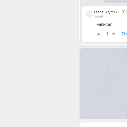
sasha_krymskii_20
1
Гений
написал
-1
От