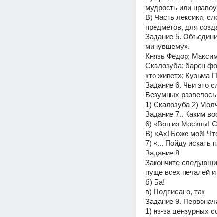
мудрость или нравоу
В) Часть лексики, с
предметов, для созда
Задание 5. Объедини
минувшему». 
Князь Федор; Максим
Скалозуба; барон фо
кто живет»; Кузьма 
Задание 6. Чьи это сл
Безумных развелось л
1) Скалозуба 2) Мол
Задание 7.. Каким во
6) «Вон из Москвы! С
В) «Ах! Боже мой! Ч
7) «... Пойду искать 
Задание 8. 
Закончите следующие 
пуще всех печалей и
б) Ба! 
в) Подписано, так 
Задание 9. Первонач
1) из-за цензурных с