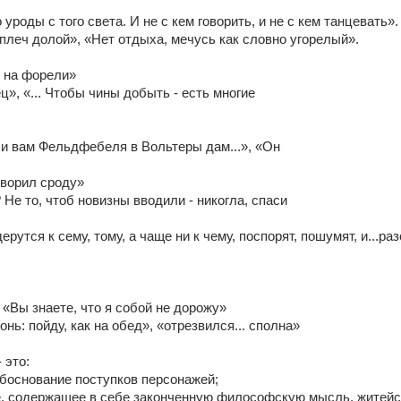
о уроды с того света. И не с кем говорить, и не с кем танцевать».
 плеч долой», «Нет отдыха, мечусь как словно угорелый». 
я на форели» 
ц», «... Чтобы чины добыть - есть многие 
 и вам Фельдфебеля в Вольтеры дам...», «Он 
оворил сроду» 
 Не то, чтоб новизны вводили - никогла, спаси 
ерутся к сему, тому, а чаще ни к чему, поспорят, пошумят, и...ра
 «Вы знаете, что я собой не дорожу» 
онь: пойду, как на обед», «отрезвился... сполна» 
 это: 
боснование поступков персонажей; 
е, содержащее в себе законченную философскую мысль, житейс