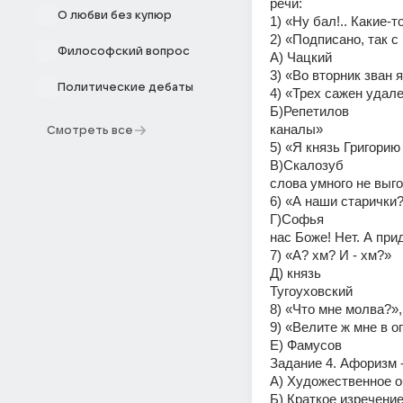
речи: 
О любви без купюр
1) «Ну бал!.. Какие-т
2) «Подписано, так с
Философский вопрос
А) Чацкий 
3) «Во вторник зван 
Политические дебаты
4) «Трех сажен удале
Б)Репетилов 
каналы» 
Смотреть все
5) «Я князь Григорию
В)Скалозуб 
слова умного не выг
6) «А наши старички?
Г)Софья 
нас Боже! Нет. А прид
7) «А? хм? И - хм?» 
Д) князь 
Тугоуховский 
8) «Что мне молва?»,
9) «Велите ж мне в ог
Е) Фамусов 
Задание 4. Афоризм -
А) Художественное о
Б) Краткое изречени