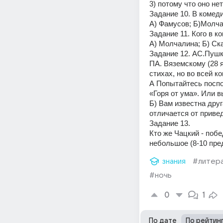
3) потому что оно нет
Задание 10. В комедии
А) Фамусов; Б)Молчал
Задание 11. Кого в 
А) Молчалина; Б) Ска
Задание 12. АС.Пушки
ПА. Вяземскому (28 я
стихах, но во всей к
А Попытайтесь поспо
«Горя от ума». Или 
Б) Вам известна дру
отличается от приве
Задание 13. 
Кто же Чацкий - поб
небольшое (8-10 пре
знания
#литер
#ночь
0
1
По дате
По рейтин