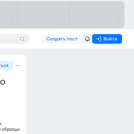
Создать пост
Войти
ться
НО
 
 образцы 