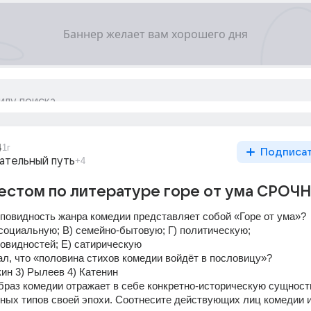
4
1г
Подписа
ательный путь
+4
естом по литературе горе от ума СРОЧ
зповидность жанра комедии представляет собой «Горе от ума»? 
социальную; В) семейно-бытовую; Г) политическую; 
новидностей; Е) сатирическую 
зал, что «половина стихов комедии войдёт в пословицу»? 
ин 3) Рылеев 4) Катенин 
браз комедии отражает в себе конкретно-историческую сущность
ых типов своей эпохи. Соотнесите действующих лиц комедии и