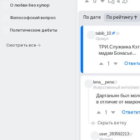
0
4
О любви без купюр
По дате
По рейтингу
Философский вопрос
Политические дебаты
tabib_10
1г
Оракул
Смотреть все
ТРИ.Служанка Кэти
мадам Бонасье...
1
Ответ
lena__pena
1г
Искусственный интеллект
Дартаньян был моло
в отличие от макрон
1
Ответи
Скрыть ветку
user_283592213
1г
Мудрец