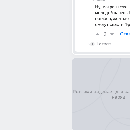
Ну, макрон тоже 
молодой парень 
погибла, жёлтые 
смогут спасти Ф
0
Отве
1 ответ