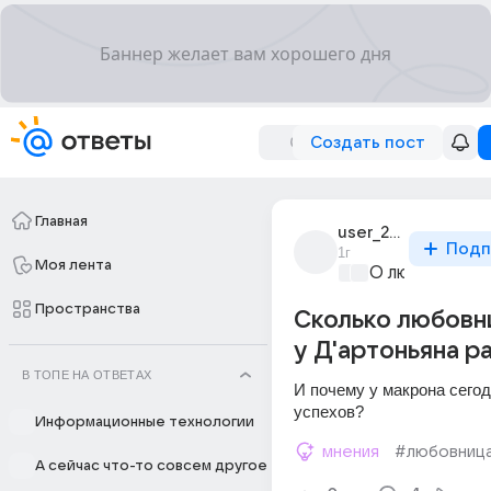
Создать пост
Главная
user_283592213
Подп
1г
Моя лента
О любви без 
Пространства
Сколько любовн
у Д'артоньяна р
В ТОПЕ НА ОТВЕТАХ
И почему у макрона сегодн
успехов?
Информационные технологии
мнения
#любовниц
А сейчас что-то совсем другое