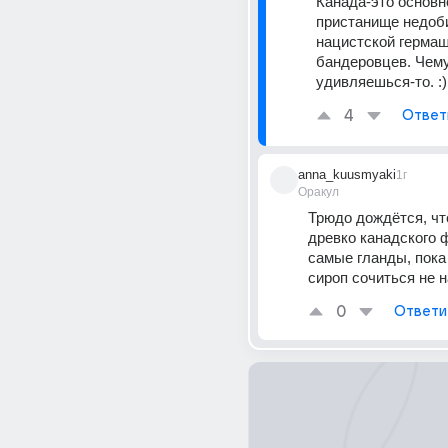
Канада-это основно
пристанище недоби
нацистской гермашк
бандеровцев. Чему
удивляешься-то. :)
4
Ответ
anna_kuusmyaki
1г
Оракул
Трюдо дождётся, что
древко канадского ф
самые гланды, пока
сироп сочиться не н
0
Ответи