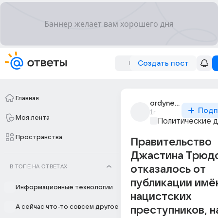
Создать пост
Главная
ordynets
Подп
1г
Моя лента
Политические 
Пространства
Правительство
Джастина Трюд
В ТОПЕ НА ОТВЕТАХ
отказалось от
публикации имё
Информационные технологии
нацистских
А сейчас что-то совсем другое
преступников, 