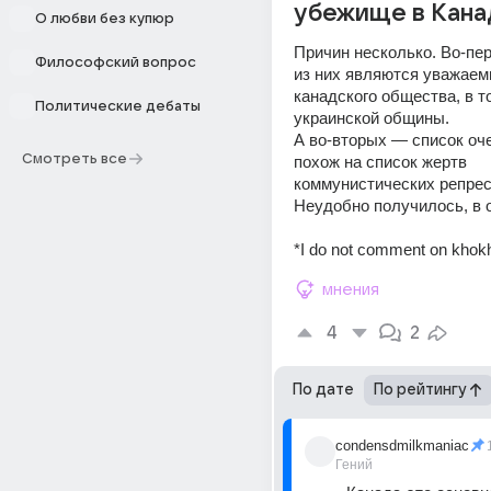
убежище в Кана
О любви без купюр
Причин несколько. Во-пе
Философский вопрос
из них являются уважаем
канадского общества, в то
Политические дебаты
украинской общины. 
А во-вторых — список оче
Смотреть все
похож на список жертв 
коммунистических репресс
Неудобно получилось, в 
*I do not comment on khokh
мнения
4
2
По дате
По рейтингу
condensdmilkmaniac
Гений