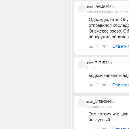
user_28948393
1г
Искусственный интеллект
Однажды, отец Ону
отправился обследо
Онежское озеро. Об
обнаружил обнажённ
1
Ответи
user_7171531
1г
Гений
водкой запивать на
1
Ответи
user_17084344
1г
Просветленный
Это потому что шпин
невкусный