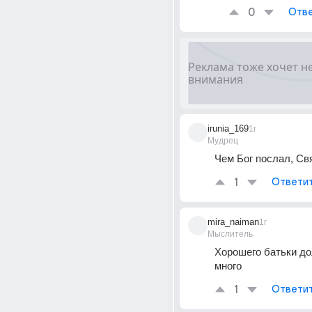
0
Отве
irunia_169
1г
Мудрец
Чем Бог послал, Св
1
Ответи
mira_naiman
1г
Мыслитель
Хорошего батьки до
много
1
Ответи