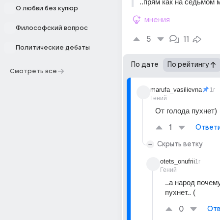
..прям как на седьмом м
О любви без купюр
мнения
Философский вопрос
5
11
Политические дебаты
По дате
По рейтингу
Смотреть все
marufa_vasilievna
1г
Гений
От голода пухнет)
1
Ответ
Скрыть ветку
otets_onufrii
1г
Гений
..а народ почему
пухнет.. (
0
Отв