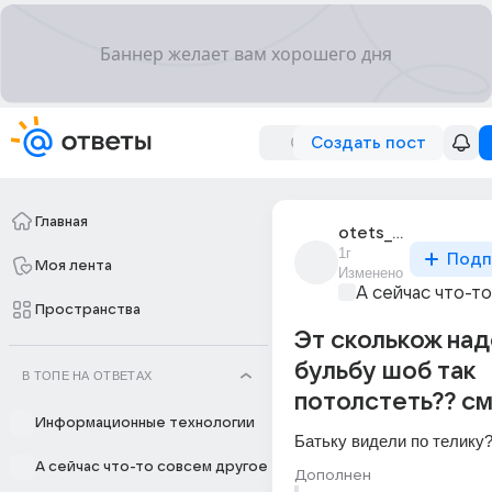
Создать пост
Главная
otets_onufrii
1г
Подп
Моя лента
Изменено
А сейчас что-т
Пространства
Эт сколькож над
бульбу шоб так
В ТОПЕ НА ОТВЕТАХ
потолстеть?? с
Информационные технологии
Батьку видели по телику?
А сейчас что-то совсем другое
Дополнен