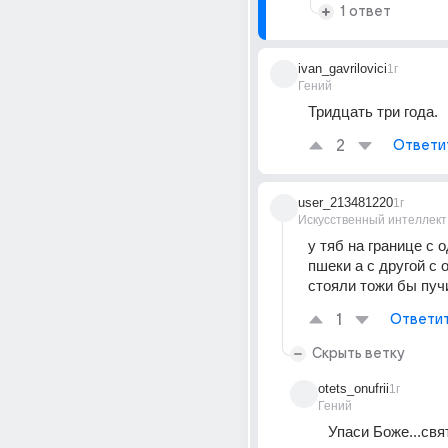
1 ответ
ivan_gavrilovici
1г
Гений
Тридцать три года.
2
Ответи
user_213481220
1г
Искусственный интеллект
у тяб на границе с 
пшеки а с другой с 
стояли тожи бы пуч
1
Ответи
Скрыть ветку
otets_onufrii
1г
Гений
Упаси Боже...свя