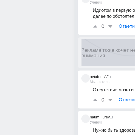
Ученик
Идиотом в первую о
далее по обстояте
0
Ответи
aviator_77
1г
Мыслитель
Отсутствие мозга и
0
Ответи
naum_iurev
1г
Ученик
Нужно быть здоров