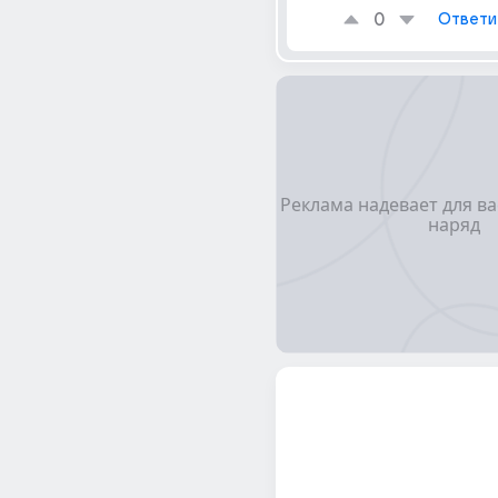
0
Ответи