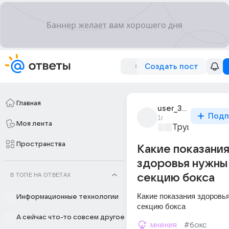
Создать пост
Главная
user_314514849
Подп
1г
Моя лента
Трушный спор
Пространства
Какие показани
здоровья нужны
В ТОПЕ НА ОТВЕТАХ
секцию бокса
Какие показания здоровья
Информационные технологии
секцию бокса
А сейчас что-то совсем другое
мнения
#бокс