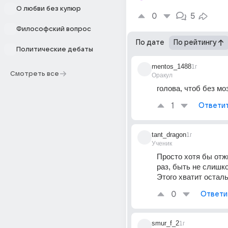
О любви без купюр
0
5
Философский вопрос
По дате
По рейтингу
Политические дебаты
mentos_1488
1г
Смотреть все
Оракул
голова, чтоб без мо
1
Ответи
tant_dragon
1г
Ученик
Просто хотя бы отж
раз, быть не слишк
Этого хватит осталь
0
Ответи
smur_f_2
1г