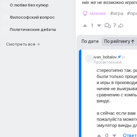
них же не возможно играт
О любви без купюр
мнения
#игра
#пр
Философский вопрос
1
7
Политические дебаты
По дате
По рейтингу
Смотреть все
ivan_boltalov
1г
Просветленный
стереотипно так. р
были только проце
и игры в производи
ничем не выигрыва
сравнению с компь
винде. 
а сейчас если вам 
пожалуйста можете
эмулятор винды дл
0
Ответ