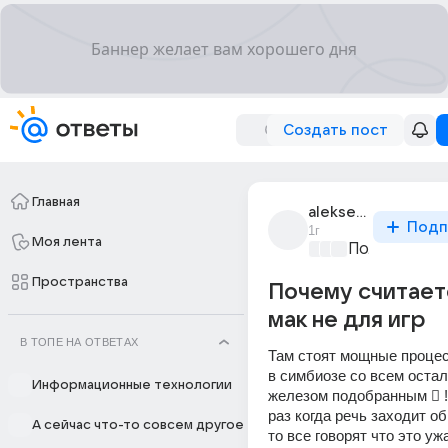
Создать пост
Главная
aleksei_naverno_1
Подп
1г
Моя лента
Политически
Пространства
Почему считает
мак не для игр
В ТОПЕ НА ОТВЕТАХ
Там стоят мощные процес
в симбиозе со всем остал
Информационные технологии
железом подобранным  !
раз когда речь заходит об
А сейчас что-то совсем другое
то все говорят что это ужа