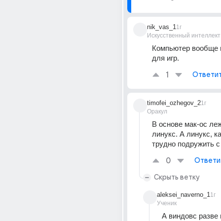
nik_vas_1
1г
Искусственный интеллект
Компьютер вообще п
для игр.
1
Ответи
timofei_ozhegov_2
1г
Оракул
В основе мак-ос леж
линукс. А линукс, ка
трудно подружить с 
0
Ответи
Скрыть ветку
aleksei_naverno_1
1г
Ученик
А виндовс разве 