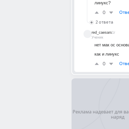
линукс?
0
Отве
2 ответа
red_caesars
1г
Ученик
нет мак ос основа
как и линукс 
0
Отве