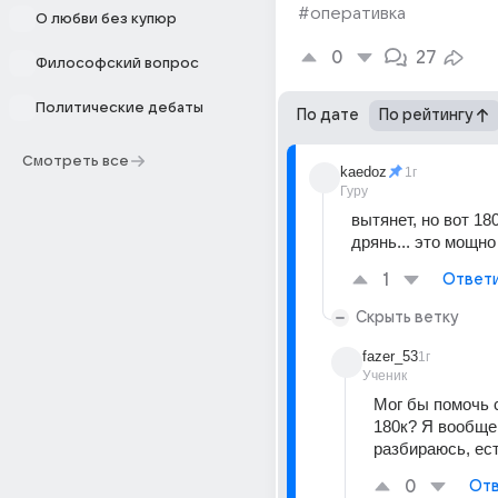
#оперативка
О любви без купюр
0
27
Философский вопрос
Политические дебаты
По дате
По рейтингу
Смотреть все
kaedoz
1г
Гуру
вытянет, но вот 180
дрянь... это мощно
1
Ответ
Скрыть ветку
fazer_53
1г
Ученик
Мог бы помочь с
180к? Я вообще 
разбираюсь, ест
0
Отв