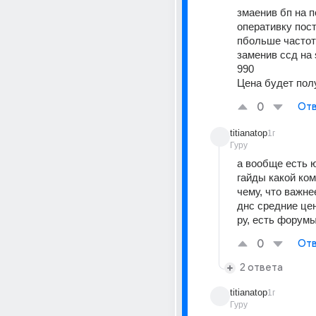
змаенив бп на п
оперативку пост
пбольше частот
заменив ссд на 
990
Цена будет по
0
Отв
titianatop
1г
Гуру
а вообще есть ю
гайды какой комп
чему, что важнее
днс средние цен
ру, есть форум
0
Отв
2 ответа
titianatop
1г
Гуру