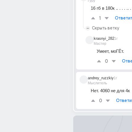
Гуру
16 гб в 180к .. . . . .. . 
1
Ответи
Скрыть ветку
krasnyi_282
1г
Мастер
Умеет, моГЁт.
0
Отве
andrey_ruzzkiy
1г
Мыслитель
Нет. 4060 не для 4к
0
Ответи