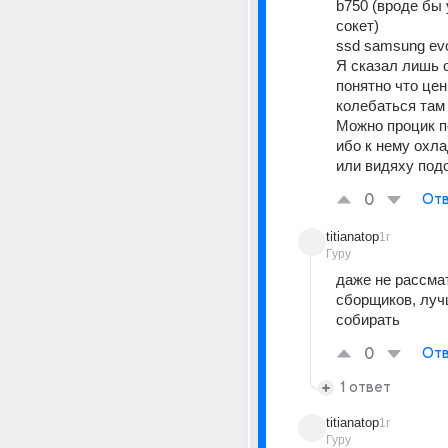
b750 (вроде бы у
сокет)
ssd samsung ev
Я сказал лишь о
понятно что цен
колебаться там 
Можно процик п
ибо к нему охл
или видяху под
0
Отв
titianatop
1г
Гуру
даже не рассма
сборщиков, луч
собирать
0
Отв
1 ответ
titianatop
1г
Гуру