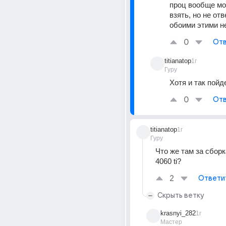
проц вообще мож
взять, но не отв
обоими этими н
0
Отв
titianatop
1г
Гуру
Хотя и так пойд
0
Отв
titianatop
1г
Гуру
Что же там за сборка
4060 ti?
2
Ответи
Скрыть ветку
krasnyi_282
1г
Мастер