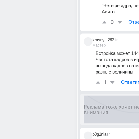
"Четыре ядра, чет
Авито.
0
Отве
krasnyi_282
1г
Мастер
Встройка может 144Г
Частота кадров в игр
вывода кадров на мо
разные величины.
1
Ответи
b0g1nia
1г