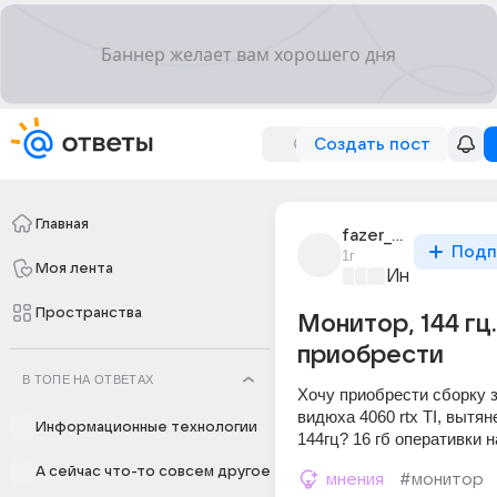
Создать пост
Главная
fazer_53
Подп
1г
Моя лента
Информацио
Пространства
Монитор, 144 гц
приобрести
В ТОПЕ НА ОТВЕТАХ
Хочу приобрести сборку за
видюха 4060 rtx TI, вытяне
Информационные технологии
144гц? 16 гб оперативки н
А сейчас что-то совсем другое
мнения
#монитор