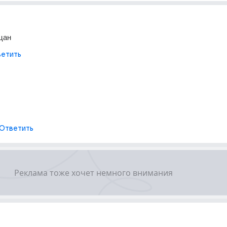
цан
етить
Ответить