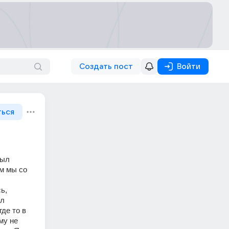
Создать пост
Войти
ться
ыл 
м мы со 
, 
л 
де то в 
у не 