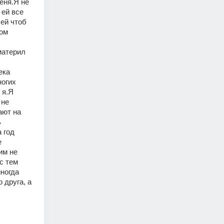
еня.Я не 
ей все 
ей чтоб 
ом 
атерил 
ка 
огих 
я.Я 
не 
ют на 
 
год 
 
м не 
 тем 
ногда 
друга, а 