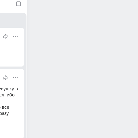
евушку в 
л, ибо 
 все 
разу 