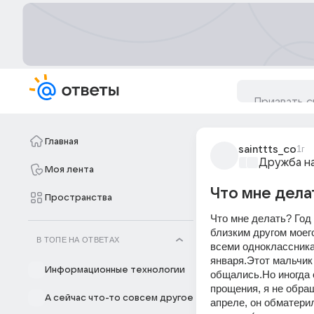
Главная
sainttts_co
1г
Дружба на
Моя лента
Что мне делат
Пространства
Что мне делать? Год 
близким другом моего
В ТОПЕ НА ОТВЕТАХ
всеми одноклассника
января.Этот мальчик
Информационные технологии
общались.Но иногда 
прощения, я не обращ
А сейчас что-то совсем другое
апреле, он обматерил