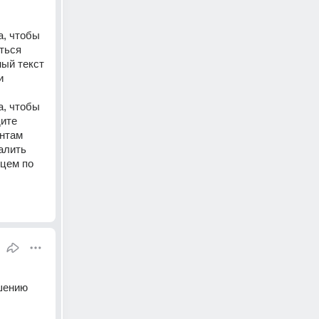
, чтобы 
ься 
ый текст 
 
, чтобы 
ите 
нтам 
лить 
цем по 
шению 