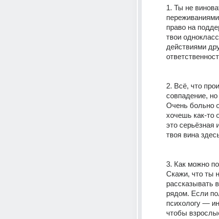
1. Ты не винов
переживаниями 
право на поддер
твои однокласс
действиями дру
ответственност
2. Всё, что про
совпадение, но 
Очень больно о
хочешь как-то 
это серьёзная 
твоя вина здесь
3. Как можно п
Скажи, что ты н
рассказывать в
рядом. Если по
психологу — ин
чтобы взрослые