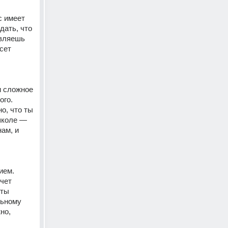
 имеет 
ать, что 
вляешь 
ет 
и сложное 
го. 
, что ты 
школе — 
ам, и 
ем. 
чет 
ты 
ьному 
о, 