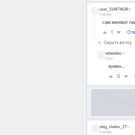
user_314874639
1г
Ученик
сам виноват па
1
Отв
Скрыть ветку
wdawdas
1г
Гуру
вумен...
0
oleg_vladov_27
1г
Ученик