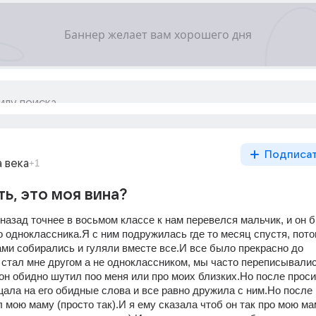
Подписа
 века
+1
ь, это моя вина?
назад точнее в восьмом классе к нам перевелся мальчик, и он б
 одноклассника.Я с ним подружилась где то месяц спустя, пото
ми собирались и гуляли вместе все.И все было прекрасно до 
 стал мне другом а не одноклассником, мы часто переписывались
он обидно шутил поо меня или про моих близких.Но после проси
ала на его обидные слова и все равно дружила с ним.Но после г
 мою маму (просто так).И я ему сказала чтоб он так про мою мам