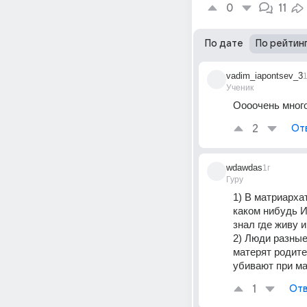
0
11
По дате
По рейтин
vadim_iapontsev_3
1
Ученик
Оооочень мног
2
От
wdawdas
1г
Гуру
1) В матриархат
каком нибудь И
знал где живу и
2) Люди разные
матерят родител
убивают при м
1
Отв