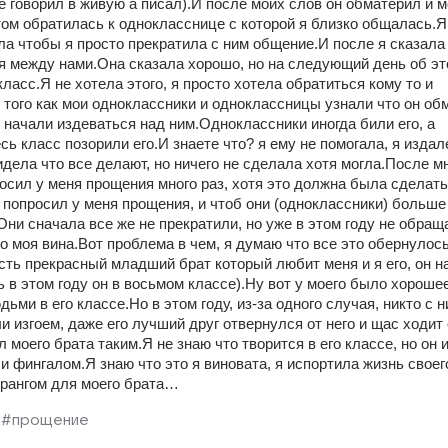
не говорил в живую а писал).И после моих слов он обматерил и м
ом обратилась к однокласснице с которой я близко общалась.Я 
ла чтобы я просто прекратила с ним общение.И после я сказала 
ся между нами.Она сказала хорошо, но на следующий день об эт
класс.Я не хотела этого, я просто хотела обратиться кому то и 
 того как мои одноклассники и одноклассницы узнали что он обм
 начали издеваться над ним.Одноклассники иногда били его, а 
ь класс позорили его.И знаете что? я ему не помогала, я издале
идела что все делают, но ничего не сделала хотя могла.После мн
осил у меня прощения много раз, хотя это должна была сделать 
 попросил у меня прощения, и чтоб они (одноклассники) больше 
ни сначала все же не прекратили, но уже в этом году не обраща
о моя вина.Вот проблема в чем, я думаю что все это обернулось
ть прекрасный младший брат который любит меня и я его, он на 
 в этом году он в восьмом классе).Ну вот у моего было хорошее
ьми в его классе.Но в этом году, из-за одного случая, никто с ни
 изгоем, даже его лучший друг отвернулся от него и щас ходит с
 моего брата таким.Я не знаю что творится в его классе, но он и
и фингалом.Я знаю что это я виновата, я испортила жизнь своего 
рангом для моего брата…
#прощение