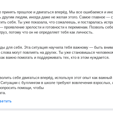
е принять прошлое и двигаться вперёд. Мы все ошибаемся и иног
 другим людям, иногда даже не желая этого. Самое главное — с
ить себя. Ты уже показала, что сожалеешь, и постаралась испра
— проявление зрелости и готовности к переменам. Позволь себе
груз, потому что он не определяет тебя как личность.
ды для себя. Эта ситуация научила тебя важному — быть вним
и слова могут повлиять на других. Ты уже становишься человеком
 как важно помогать и поддерживать тех, кто в этом нуждается.
волить себе двигаться вперёд, используя этот опыт как важный у
. Ситуации с буллингом в школе требуют вовлечения взрослых, и
попросить помощи, чтобы 
та.
ветить