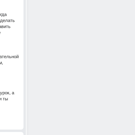
да 
делать 
вить 
 
ательной 
, 
рок, а 
 ты 