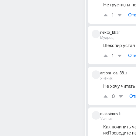
Не грусти,ты не
1
Отв
nekto_bk
1г
Мудрец
Шекспир устал
1
Отв
artiom_da_38
1г
Ученик
Не хочу читать
0
От
maksimev
1г
Ученик
Как починить ч
ихПроведите па