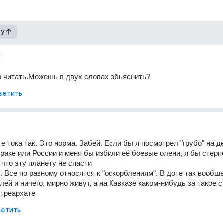
гу
г
о читать.Можешь в двух словах обьяснить?
ветить
е тока так. Это норма. Забей. Если бы я посмотрел "грубо" на д
раке или России и меня бы избили её боевые олени, я бы стерпе
 что эту планету не спасти
. Все по разному относятся к "оскорблениям". В доте так вообще
ей и ничего, мирно живут, а на Кавказе каком-нибудь за такое с
атреархате
етить