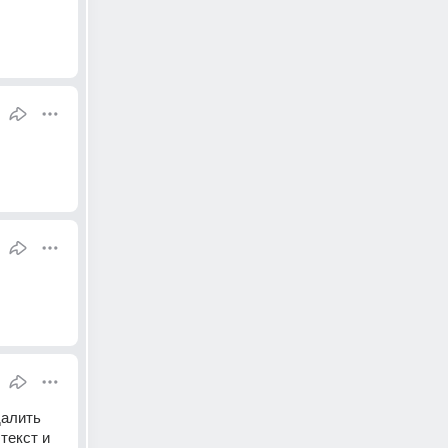
алить 
екст и 