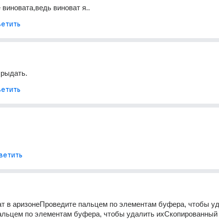
 виновата,ведь виноват я..
етить
 рыдать.
етить
ветить
ат в аризонеПроведите пальцем по элементам буфера, чтобы уд
льцем по элементам буфера, чтобы удалить ихСкопированный т