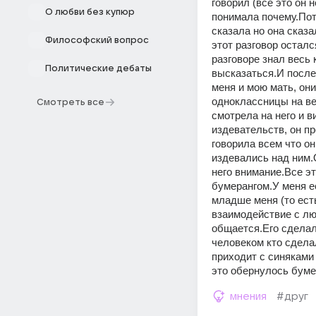
говорил (все это он 
О любви без купюр
понимала почему.Пот
сказала но она сказа
Философский вопрос
этот разговор остал
разговоре знал весь 
Политические дебаты
высказаться.И после
меня и мою мать, они
одноклассницы на вес
Смотреть все
смотрела на него и в
издевательств, он пр
говорила всем что он
издевались над ним.О
него внимание.Все эт
бумерангом.У меня ес
младше меня (то есть
взаимодействие с люд
общается.Его сделали
человеком кто сделал
приходит с синяками 
это обернулось буме
мнения
#друг