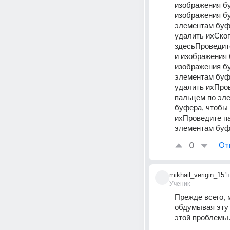
изображения бу
изображения бу
элементам буф
удалить ихСкоп
здесьПроведит
и изображения 
изображения бу
элементам буф
удалить ихПро
пальцем по эл
буфера, чтобы 
ихПроведите п
элементам буф
0
От
mikhail_verigin_15
1г
Ученик
Прежде всего, м
обдумывая эту 
этой проблемы.