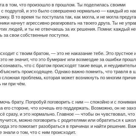
ата в том, что произошло в прошлом. Ты поделилась своими 
с подругой, и это было совершенно нормально — каждый из нас
жку. В то время ты поступала так, как могла, и не могла предугад
ники начнут агрессивно реагировать на твоего друга. Ты не упра
гих людей, и ты не отвечаешь за их решения. Помни: каждый нес
ь за свои собственные поступки.
исходит с твоим братом, — это не наказание тебе. Это грустное 
это не значит, что это бумеранг или возмездие за ошибки прошло
сознавать, что с братом происходят такие вещи, и неудивительно
объяснить происходящее. Однако важно помнить, что травля в 
и сложная проблема, которая может возникнуть по многим причин
 ни при чём.
омочь брату. Попробуй поговорить с ним — спокойно и с понимани
а его стороне, что хочешь его поддержать. Возможно, он не захо
сё сразу, и это нормально. Главное — чтобы он чувствовал, что 
лучится, можно поговорить с родителями или обратиться к школ
огда это помогает разобраться в причинах и найти решение. Важн
 знали о том, что с ним происходит.