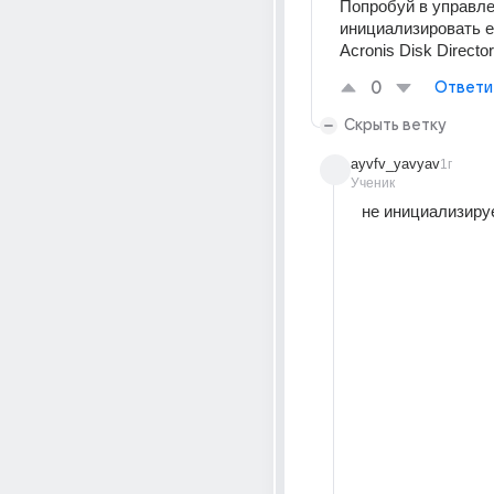
Попробуй в управле
инициализировать ег
Acronis Disk Director
0
Ответи
Скрыть ветку
ayvfv_yavyav
1г
Ученик
не инициализиру