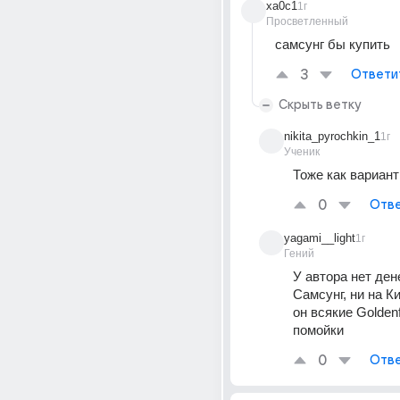
xa0c1
1г
Просветленный
самсунг бы купить
3
Ответи
Скрыть ветку
nikita_pyrochkin_1
1г
Ученик
Тоже как вариант
0
Отве
yagami__light
1г
Гений
У автора нет дене
Самсунг, ни на Ки
он всякие Goldenf
помойки
0
Отве