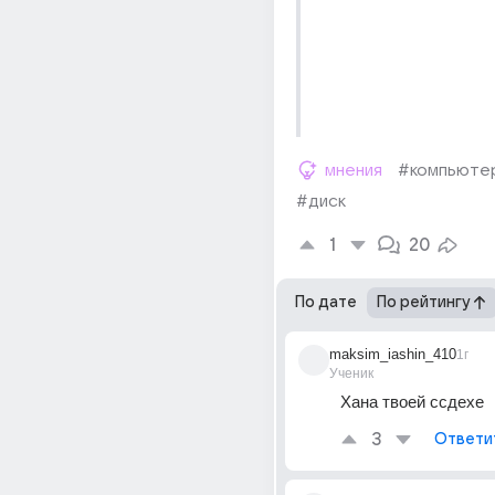
мнения
#компьюте
#диск
1
20
По дате
По рейтингу
maksim_iashin_410
1г
Ученик
Хана твоей ссдехе
3
Ответи