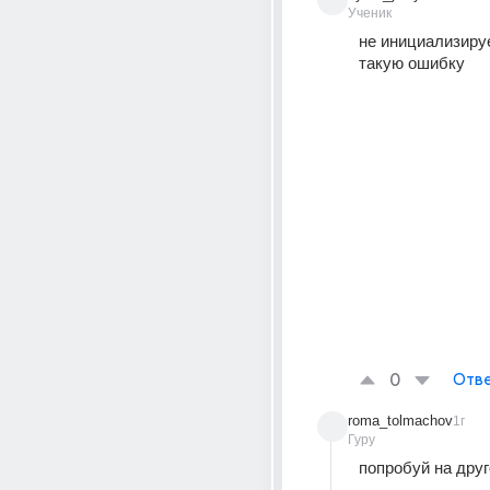
Ученик
не инициализиру
такую ошибку
0
Отве
roma_tolmachov
1г
Гуру
попробуй на друг