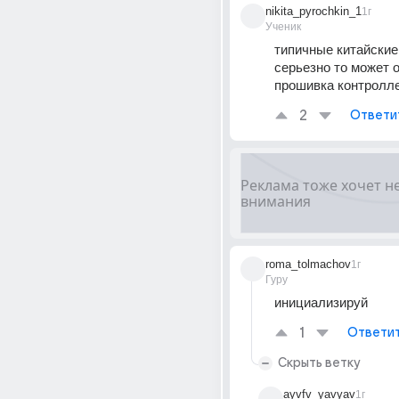
nikita_pyrochkin_1
1г
Ученик
типичные китайские 
серьезно то может о
прошивка контролл
2
Ответи
roma_tolmachov
1г
Гуру
инициализируй
1
Ответи
Скрыть ветку
ayvfv_yavyav
1г