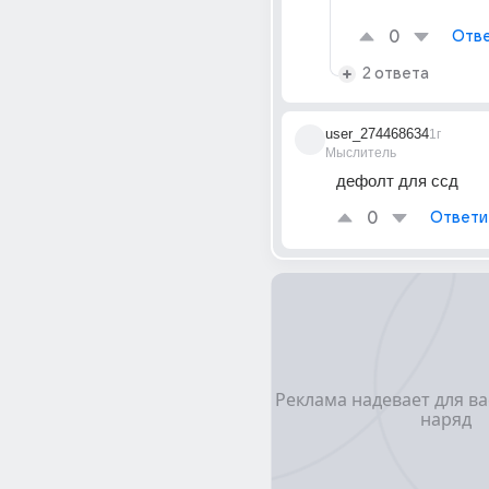
0
Отве
2 ответа
user_274468634
1г
Мыслитель
дефолт для ссд
0
Ответи