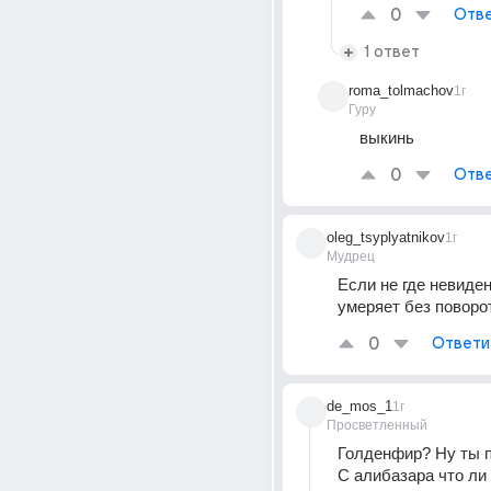
0
Отве
1 ответ
roma_tolmachov
1г
Гуру
выкинь
0
Отве
oleg_tsyplyatnikov
1г
Мудрец
Если не где невиден
умеряет без поворо
0
Ответи
de_mos_1
1г
Просветленный
Голденфир? Ну ты п
С алибазара что ли