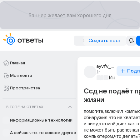
Создать пост
Главная
ayvfv_yavyav
Подп
1г
Моя лента
Информацио
Пространства
Ссд не подаёт п
жизни
В ТОПЕ НА ОТВЕТАХ
помогите,включил компьют
обнаружил что не хватает
Информационные технологии
и вижу,что мой диск как т
не может быть распознан 
А сейчас что-то совсем другое
компьютером,что делать?